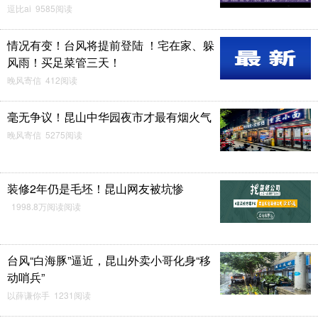
逗比ai 9585阅读
情况有变！台风将提前登陆 ！宅在家、躲
风雨！买足菜管三天！
晚风寄信 412阅读
毫无争议！昆山中华园夜市才最有烟火气
晚风寄信 5275阅读
装修2年仍是毛坯！昆山网友被坑惨
1998.8万阅读阅读
台风“白海豚”逼近，昆山外卖小哥化身“移
动哨兵”
以薛谦你手 1231阅读