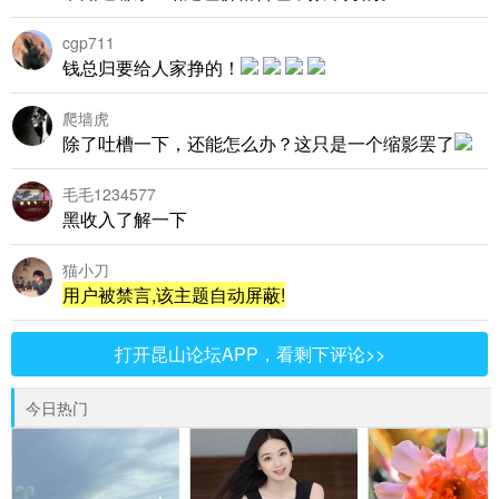
cgp711
钱总归要给人家挣的！
爬墙虎
除了吐槽一下，还能怎么办？这只是一个缩影罢了
毛毛1234577
黑收入了解一下
猫小刀
用户被禁言,该主题自动屏蔽!
打开昆山论坛APP，看剩下评论>>
今日热门