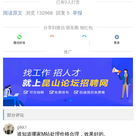
已有0人打赏
阅读原文
浏览 132968
回复 5
举报
分享到微信/朋友圈 领红包
微信好友
朋友圈
QQ好友
更多
推广
部分评论
gikk1
谁知道哪家M站处理价格合理，效果好的。