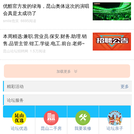
优酷官方发的绿海，昆山奥体这次的演唱
会真是太成功了
smile危笑 6695阅读
本周精选:兼职.营业员.保安.财务.助理.销
售.品管主管.钳工.学徒.电工.前台.老师~
昆山论坛招聘网 1.5万阅读
加载更多
精彩活动
更多
论坛服务
论坛优选
昆山二手房
我要装修
论坛亲子