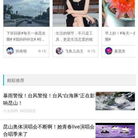
下班回家#每天一条昆友
生活的细节，不只是工
早上好！#每天一条
圈# #我的碎碎念# #6 ..
具，更是生活态度的镜
圈#
..
拆南墙
16
飞鱼儿岛主
15
夏晨东
精彩推荐
暴雨警报！台风警报！台风“白海豚”正在影
响昆山！
小太阳啊 4652阅读
昆山奥体演唱会不断啊！她青春live演唱会
合唱季来了