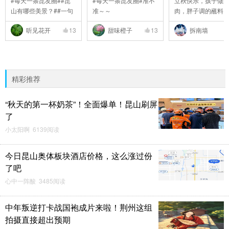
#每天一条昆友圈##昆
#每天一条昆友圈#准不
立秋快乐，孩子做
山有哪些美景？##一句
准～～
肉，胖子调的蘸料
..
..
听见花开
13
甜味橙子
13
拆南墙
精彩推荐
“秋天的第一杯奶茶”！全面爆单！昆山刷屏
了
小太阳啊 6139阅读
今日昆山奥体板块酒店价格，这么涨过份
了吧
心中一阵酸 3485阅读
中年叛逆打卡战国袍成片来啦！荆州这组
拍摄直接超出预期