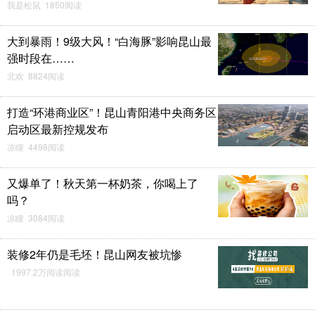
我是松鼠 1850阅读
大到暴雨！9级大风！“白海豚”影响昆山最
强时段在……
北欢 8824阅读
打造“环港商业区”！昆山青阳港中央商务区
启动区最新控规发布
凉瞳 4498阅读
又爆单了！秋天第一杯奶茶，你喝上了
吗？
凉瞳 3084阅读
装修2年仍是毛坯！昆山网友被坑惨
1997.2万阅读阅读