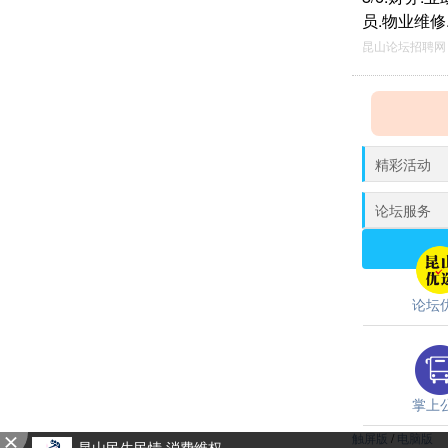
员.物业维修
昆山论坛招聘网 
精彩活动
论坛服务
论坛
掌上
触屏版
/
电脑版
昆山民生民情 消费维权