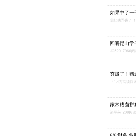
如果中了一
我把他弄丢了 1
回嚼昆山学
JC520 7966
夯爆了！赠
41.4万阅读阅
家常糟卤拼
谈平兴 208阅
8/6:财务.