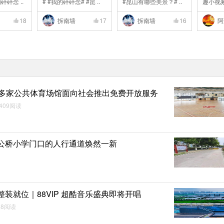
碎碎念 ..
# #我的碎碎念# #昆 ..
#昆山有哪些美景？# ..
趣小视频
18
拆南墙
17
拆南墙
16
阿
山多家公共体育场馆面向社会推出免费开放服务
409阅读
公桥小学门口的人行通道焕然一新
装就位｜88VIP 超酷音乐盛典即将开唱
58阅读