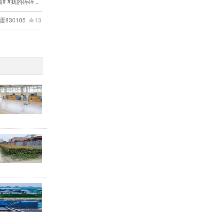
# #我的碎碎 ..
利
他打量了一下我：“这 ..
蛋830105
13
金金必辉煌
12
国风红颜如霜
12