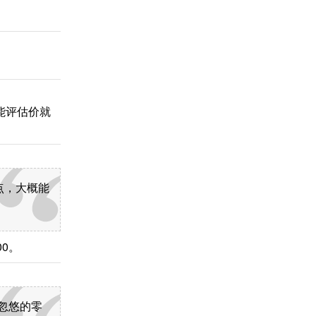
能评估价就
点，大概能
00。
忽悠的零