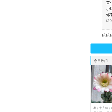
首
小
你
(20
哈哈
今日热门
养了十几年了