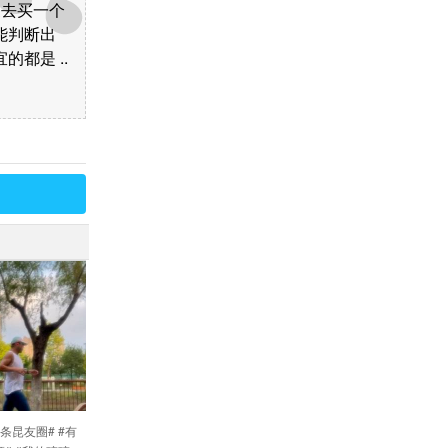
家去买一个
能判断出
都是 ..
条昆友圈# #有
天天签到，领取专属福
找算命先生算了一卦，