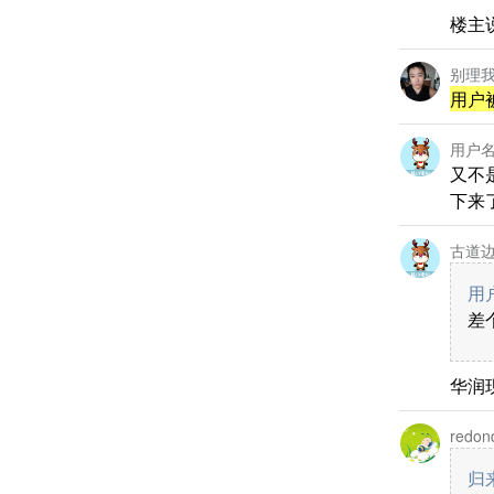
楼主
别理
用户
用户名
又不
下来
古道
用户
差
华润现
redon
归