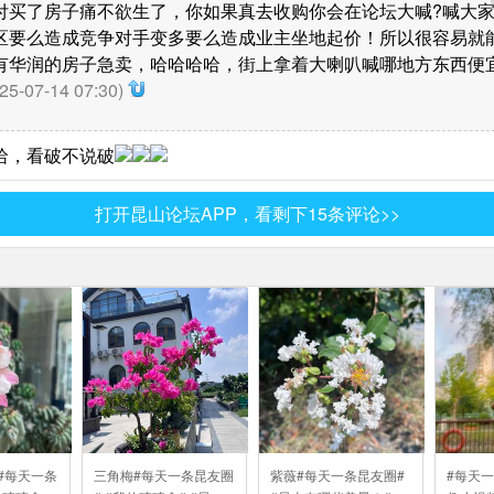
付买了房子痛不欲生了，你如果真去收购你会在论坛大喊?喊大
区要么造成竞争对手变多要么造成业主坐地起价！所以很容易就
有华润的房子急卖，哈哈哈哈，街上拿着大喇叭喊哪地方东西便宜的
25-07-14 07:30)
哈，看破不说破
打开昆山论坛APP，看剩下15条评论>>
#每天一条
三角梅#每天一条昆友圈
紫薇#每天一条昆友圈#
#每天一