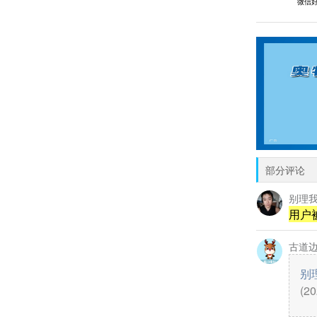
微信
部分评论
别理
用户
古道
别
(20