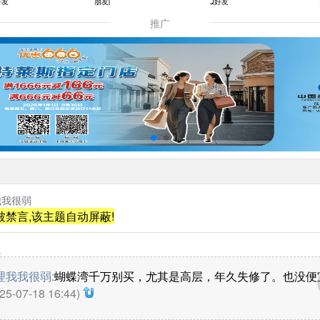
好友
朋友圈
QQ好友
推广
我我很弱
被禁言,该主题自动屏蔽!
边
理我我很弱
:
蝴蝶湾千万别买，尤其是高层，年久失修了。也没便
25-07-18 16:44)