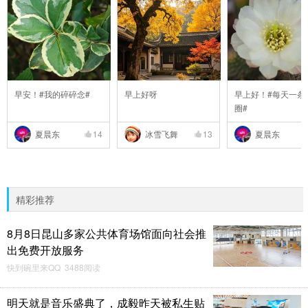
早安！#我的碎碎念#
早上好呀
早上好！#每天一条
圈#
夏晨东
14
冰雪飞舞
13
夏晨东
精彩推荐
8月8日昆山多家公共体育场馆面向社会推
出免费开放服务
快到碗里来QQ 3488阅读
明天就是音乐盛典了，成毅昨天被私生贴