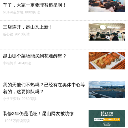
车了，大家一定要理智追星啊！
blue深蓝梦境 8003阅读
三店连开，昆山又上新！
断心锁 9613阅读
昆山哪个菜场能买到花雕醉蟹？
幸福简单 404阅读
我的天他们不热吗？已经有在奥体中心等
着的，这要排队吗？
小伙子蛮帅 2260阅读
装修2年仍是毛坯！昆山网友被坑惨
1996万阅读阅读