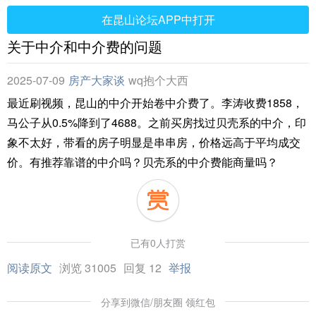
在昆山论坛APP中打开
关于中介和中介费的问题
2025-07-09
房产大家谈
wq抱个大西
瓜
最近刷视频，昆山的中介开始卷中介费了。李涛收费1858，
马公子从0.5%降到了4688。之前买房找过贝壳系的中介，印
象不太好，带看的房子明显是串串房，价格远高于平均成交
价。有推荐靠谱的中介吗？贝壳系的中介费能商量吗？
已有0人打赏
阅读原文
浏览 31005
回复 12
举报
分享到微信/朋友圈 领红包