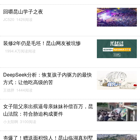
回嚼昆山学子之夜
JC520 1426阅读
装修2年仍是毛坯！昆山网友被坑惨
1994.4万阅读阅读
DeepSeek分析：恢复孩子内驱力的最快
方式：让他吃高级的苦
王德胖 1444阅读
女子阻父亲出殡逼母亲妹妹补偿百万，昆
山法院：符合胁迫构成要件
小太阳啊 3100阅读
夯爆了！赠送面积惊人！昆山临湖真别墅