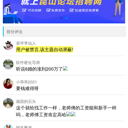
部分评论
老毕李仙人
用户被禁言,该主题自动屏蔽!
软件硬化导师
听说6婚的涨到200万了
小乖乖2021
要钱难得呀
顽固的石头
这个就给找工作一样，老师傅的工资能和新手一样
吗，老师傅工资肯定高哈
随风飘逝