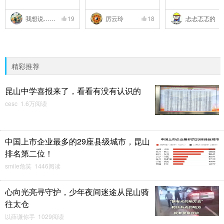
我想说……
19
厉云玲
18
忐忐忑忑的
精彩推荐
昆山中学喜报来了，看看有没有认识的
cesc 1.6万阅读
中国上市企业最多的29座县级城市，昆山
排名第二位！
smile危笑 1446阅读
心向光亮寻守护，少年夜间迷途从昆山骑
往太仓
以薛谦你手 1029阅读