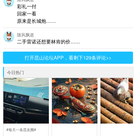
彩礼一付
回家一看
原来是长城炮……
随风飘逝
二手雷诺还想要林肯的价……
打开昆山论坛APP，看剩下129条评论>>
今日热门
#每天一条昆友圈#