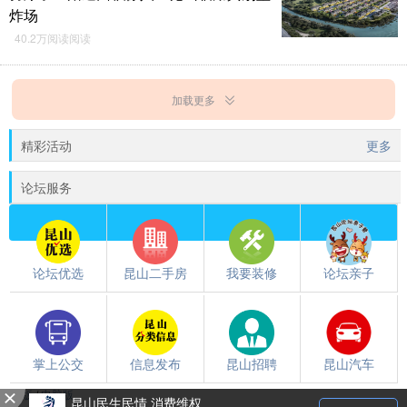
炸场
40.2万阅读阅读
加载更多
精彩活动
更多
论坛服务
论坛优选
昆山二手房
我要装修
论坛亲子
掌上公交
信息发布
昆山招聘
昆山汽车
触屏版
/
电脑版
都翻到这儿了，就下载个昆山论坛APP吧~~
昆山民生民情 消费维权