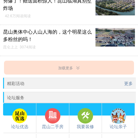
夯爆了！赠送面积惊人！昆山临湖真别墅
炸场
42.6万阅读阅读
昆山奥体中心人山人海的，这个明星这么
多粉丝的吗！
昆仑上上 3074阅读
加载更多
精彩活动
更多
论坛服务
论坛优选
昆山二手房
我要装修
论坛亲子