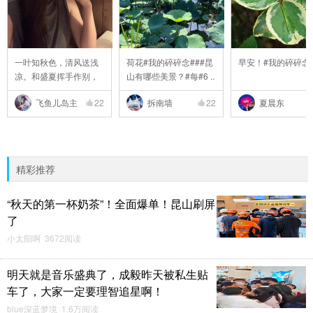
一叶知秋色，清风送浅
荷花#我的碎碎念###昆
早安！#我的碎碎念
凉。和盛夏挥手作别，
山有哪些美景？#每#6 ..
..
飞鱼儿岛主
22
拆南墙
22
夏晨东
精彩推荐
“秋天的第一杯奶茶”！全面爆单！昆山刷屏
了
小太阳啊 3672阅读
明天就是音乐盛典了，成毅昨天被私生贴
车了，大家一定要理智追星啊！
blue深蓝梦境 1.6万阅读