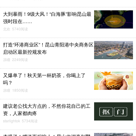
大到暴雨！9级大风！“白海豚”影响昆山最
强时段在……
北欢 5740阅读
打造“环港商业区”！昆山青阳港中央商务区
启动区最新控规发布
凉瞳 2249阅读
又爆单了！秋天第一杯奶茶，你喝上了
吗？
凉瞳 1850阅读
建议老公找大方点的，不然你花自己的工
资，人家都肉疼
starlightok 5734阅读