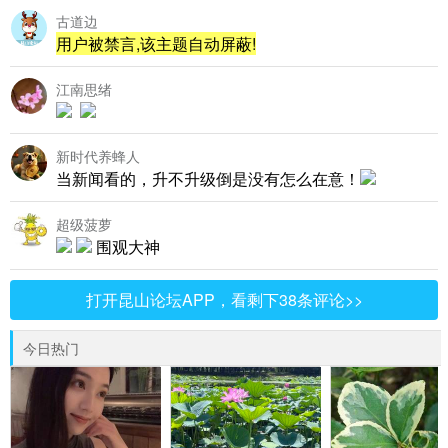
古道边
用户被禁言,该主题自动屏蔽!
江南思绪
新时代养蜂人
当新闻看的，升不升级倒是没有怎么在意！
超级菠萝
围观大神
打开昆山论坛APP，看剩下38条评论>>
今日热门