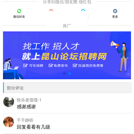
分享到微信/朋友圈 领红包
微信好友
朋友圈
QQ好友
更多
推广
部分评论
快乐老儒儒-1
感谢感谢
千千静听
回复看看有几级