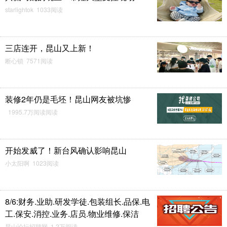
starlightok 1033阅读
三店连开，昆山又上新！
断心锁 7571阅读
装修2年仍是毛坯！昆山网友被坑惨
1995.7万阅读阅读
开始发威了！新台风确认影响昆山
小太阳啊 1023阅读
8/6:财务.业助.研发学徒.包装组长.品保.电
工.保安.消控.业务.店员.物业维修.保洁
昆山论坛招聘网 1.2万阅读