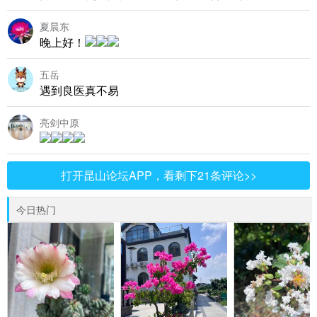
夏晨东
晚上好！
五岳
遇到良医真不易
亮剑中原
打开昆山论坛APP，看剩下21条评论>>
今日热门