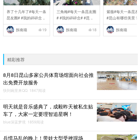
养了十几年了#每天一条
三角梅#每天一条昆友圈
紫薇#每天一条昆友
昆友圈# #我的碎碎念 ..
# #我的碎碎念# #昆 ..
#昆山有哪些美景？# 
拆南墙
19
拆南墙
18
拆南墙
精彩推荐
8月8日昆山多家公共体育场馆面向社会推
出免费开放服务
快到碗里来QQ 1847阅读
明天就是音乐盛典了，成毅昨天被私生贴
车了，大家一定要理智追星啊！
blue深蓝梦境 1859阅读
兵慌马乱的晚上！带娃大型受挫现场