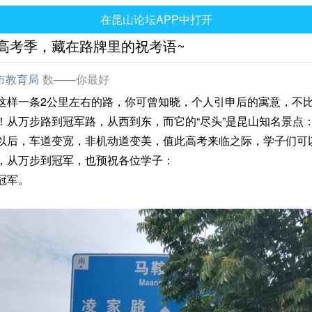
在昆山论坛APP中打开
高考季，藏在路牌里的祝考语~
市教育局
数——你最好
一条2公里左右的路，你可曾知晓，个人引申后的寓意，不
！从万步路到冠军路，从西到东，而它的“尽头”是昆山知名景点
以后，车道变宽，非机动道变美，值此高考来临之际，学子们可
，从万步到冠军，也预祝各位学子：
冠军。