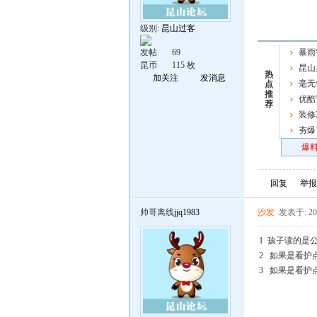
级别:
昆山过客
发帖
69
暴雨
昆币
115 枚
影响昆
昆山
热
加关注
发消息
合唱季
毫无
点
推
优酷
荐
会真是
装修
夯爆
炸场
爆料
回复
举报
帅哥离线
jjq1983
沙发
发表于: 202
1 孩子读的是
2 如果是看护
3 如果是看