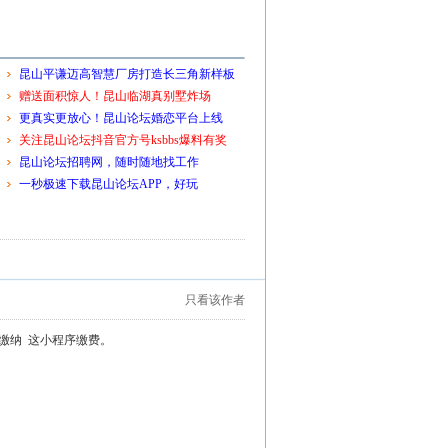
昆山平谦迈高智慧厂房打造长三角新样板
赠送面积惊人！昆山临湖真别墅炸场
更真实更放心！昆山论坛婚恋平台上线
关注昆山论坛抖音官方号ksbbs爆料有奖
昆山论坛招聘网，随时随地找工作
一秒极速下载昆山论坛APP，好玩
只看该作者
缴纳 这小程序缴费。