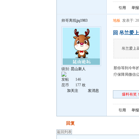
引用
举报
帅哥离线
jjq1983
地板
发表于: 202
回 吊兰爱上
吊兰爱上
那你等到今年的
级别:
昆山新人
疗保障局微信
发帖
146
昆币
177 枚
加关注
发消息
爆料有奖！
引用
举报
发帖
回复
返回列表