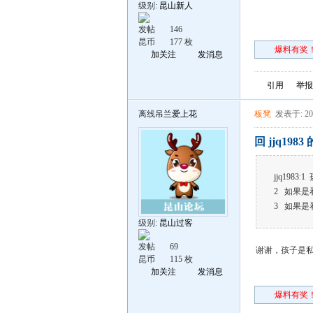
级别:
昆山新人
发帖
146
昆币
177 枚
爆料有奖！
加关注
发消息
引用
举报
离线
吊兰爱上花
板凳
发表于: 202
回 jjq198
jjq1983
:
1
2 如果
3 如果是
级别:
昆山过客
发帖
69
谢谢，孩子是
昆币
115 枚
加关注
发消息
爆料有奖！