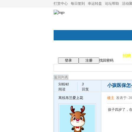
打赏中心
每日签到
幸运转盘
论坛帮助
活动
论坛首页
论坛导航
商家
招聘
登录
注册
找回密码
返回列表
518241
3
小孩医保怎
阅读
回复
离线
吊兰爱上花
楼主
发表于: 202
孩子四岁了，