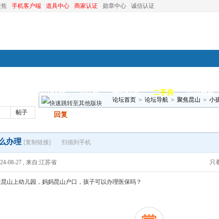
聚焦
手机客户端
道具中心
商家认证
勋章中心
诚信认证
装修
昆山优选
小红娘
分类信息
二手房
昆山视窗
论坛首页
>
论坛导航
>
聚焦昆山
>
小
帖子
发帖
回复
么办理
[复制链接]
扫描到手机
4-08-27
,
来自:江苏省
只
在昆山上幼儿园，妈妈昆山户口，孩子可以办理医保吗？