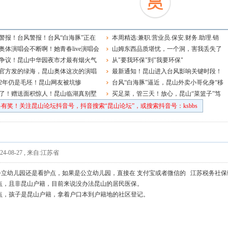
警报！台风警报！台风“白海豚”正在
本周精选:兼职.营业员.保安.财务.助理.销
山！
奥体演唱会不断啊！她青春live演唱会
售.品管主管.钳工.学徒.电工.前台.老师~
山姆东西品质堪忧，一个洞，害我丢失了
来了
争议！昆山中华园夜市才最有烟火气
一把钥匙
从"要我环保"到"我要环保"
官方发的绿海，昆山奥体这次的演唱
最新通知！昆山进入台风影响关键时段！
太成功了
2年仍是毛坯！昆山网友被坑惨
临时封闭、暂停、延期
台风“白海豚”逼近，昆山外卖小哥化身“移
了！赠送面积惊人！昆山临湖真别墅
动哨兵”
买足菜，管三天！放心，昆山“菜篮子”笃
定
有奖！关注昆山论坛抖音号，抖音搜索“昆山论坛”，或搜索抖音号：ksbbs
4-08-27
,
来自:江苏省
公立幼儿园还是看护点，如果是公立幼儿园，直接在 支付宝或者微信的 江苏税务社保
点，且非昆山户籍，目前来说没办法昆山的居民医保。
护点，孩子是昆山户籍，拿着户口本到户籍地的社区登记。