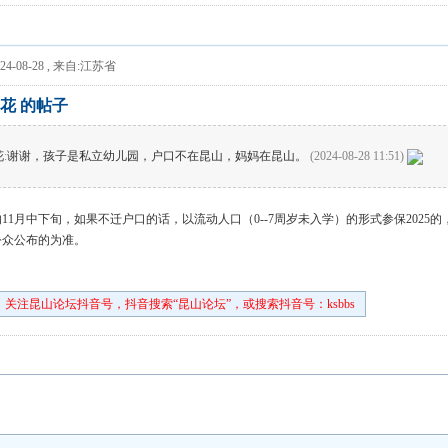
4-08-28
,
来自:江苏省
花 的帖子
花
:
谢谢，孩子是私立幼儿园，户口不在昆山，妈妈在昆山。
(2024-08-28 11:51)
11月中下旬，如果不迁户口的话，以流动人口（0--7周岁未入学）的形式参保202
公众公布的为准。
关注昆山论坛抖音号，抖音搜索“昆山论坛”，或搜索抖音号：ksbbs