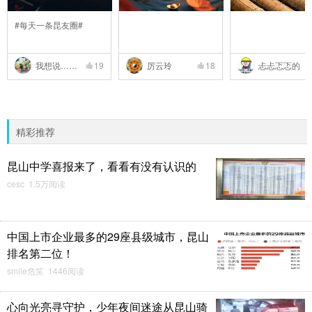
#每天一条昆友圈#
我想说……
19
厉云玲
18
忐忐忑忑的
精彩推荐
昆山中学喜报来了，看看有没有认识的
cesc 1.5万阅读
中国上市企业最多的29座县级城市，昆山
排名第二位！
smile危笑 1446阅读
心向光亮寻守护，少年夜间迷途从昆山骑