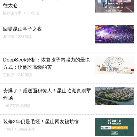
往太仓
以薛谦你手 1029阅读
回嚼昆山学子之夜
JC520 1221阅读
DeepSeek分析：恢复孩子内驱力的最快
方式：让他吃高级的苦
王德胖 1240阅读
夯爆了！赠送面积惊人！昆山临湖真别墅
炸场
40.2万阅读阅读
装修2年仍是毛坯！昆山网友被坑惨
1994.4万阅读阅读