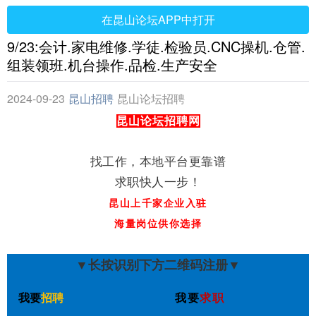
在昆山论坛APP中打开
9/23:会计.家电维修.学徒.检验员.CNC操机.仓管.
组装领班.机台操作.品检.生产安全
2024-09-23
昆山招聘
昆山论坛招聘
网
昆山论坛招聘网
找工作，本地平台更靠谱
求职快人一步！
昆山上千家企业入驻
海量岗位供你选择
▼长按识别下方二维码注册▼
我要
招聘
我要
求职