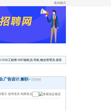
夜间模式
/31:FAE工程师.SMT操机员.司机.物业管理员.保安.
业助.广告设计.兼职~
[复制链
看楼主
使用道具
电梯直达