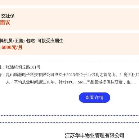
+交社保
面议
T操机员+五险+包吃+可接受应届生
0-6000元/月
址：
张浦镇垌丘路181号
介：
昆山顺灏电子科技有限公司成立于2013年位于百强县之首昆山。厂房面积10
人，平均从业时间超过10年。针对FPC，SMT产品领域提供从研发，生......
查看详情
江苏华丰物业管理有限公司