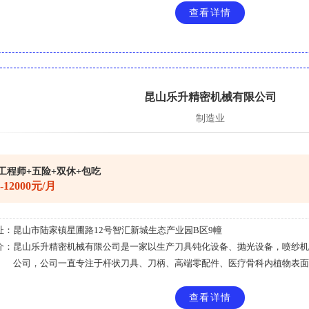
查看详情
昆山乐升精密机械有限公司
制造业
工程师+五险+双休+包吃
0-12000元/月
址：
昆山市陆家镇星圃路12号智汇新城生态产业园B区9幢
介：
昆山乐升精密机械有限公司是一家以生产刀具钝化设备、抛光设备，喷纱机
公司，公司一直专注于杆状刀具、刀柄、高端零配件、医疗骨科内植物表面钝化抛
查看详情