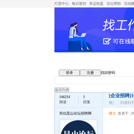
打赏中心
每日签到
幸运转盘
论坛帮助
活动
登录
注册
找回密码
返回列表
[企业招聘]
146214
1
阅读
回复
接]
扫描到
离线
昆山论坛招聘网
楼主
发表于: 202