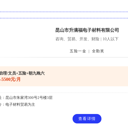
昆山市升满福电子材料有限公司
咨询、贸易、开发、财险 | 10人以下
五险一金
全勤奖
|
助理/文员+五险+朝九晚六
0-5500元/月
址：
昆山市朱家湾300号2号楼3层
介：
电子材料贸易为主
查看详情