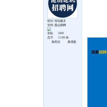
级别:
论坛版主
管辖:
昆山招聘
发帖
2809
昆币
11396 枚
加关注
发消息
我要
招聘