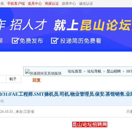
聚焦
手机客户端
道具中心
商家认证
勋章中心
诚信认证
论坛首页
>
论坛导航
>
昆山招聘
>
10
帖子
发帖
回复
茶馆销售.业助 ..
10/31:FAE工程师.SMT操机员.司机.物业管理员.保安.茶馆销售.
手机
4-10-31
,
来自:江苏省
只
昆山论坛招聘网