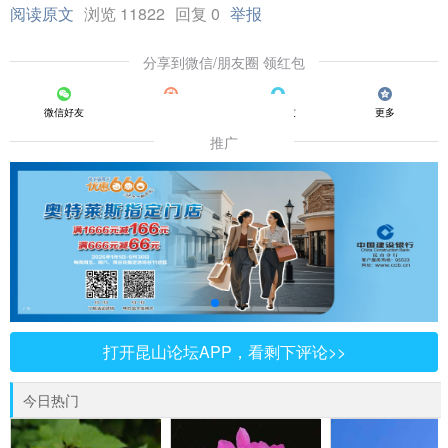
阅读原文
浏览 11822
回复 0
举报
分享到微信/朋友圈 领红包
微信好友
朋友圈
QQ好友
更多
推广
打开昆山论坛APP，看剩下评论>>
今日热门