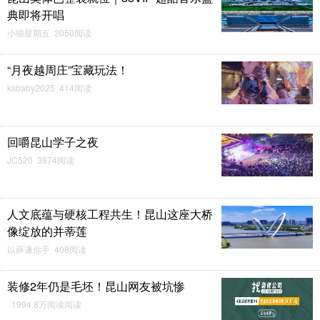
典即将开唱
小猫星期五 2050阅读
“月夜越周庄”宝藏玩法！
ksbaby2025 414阅读
回嚼昆山学子之夜
JC520 3874阅读
人文底蕴与硬核工程共生！昆山这座大桥
像绽放的并蒂莲
以薛谦你手 408阅读
装修2年仍是毛坯！昆山网友被坑惨
1994.8万阅读阅读