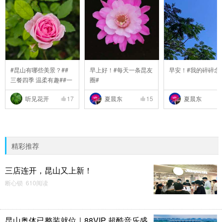
#昆山有哪些美景？##
早上好！#每天一条昆友
早安！#我的碎碎念
三餐四季 温柔有趣##一
圈#
..
听见花开
17
夏晨东
15
夏晨东
精彩推荐
三店连开，昆山又上新！
断心锁 610阅读
昆山奥体已整装就位｜88VIP 超酷音乐盛