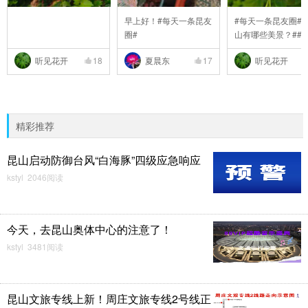
早上好！#每天一条昆友
#每天一条昆友圈##
圈#
山有哪些美景？##
..
听见花开
18
夏晨东
17
听见花开
精彩推荐
昆山启动防御台风“白海豚”四级应急响应
kstyl 2046阅读
今天，去昆山奥体中心的注意了！
kstyl 3481阅读
昆山文旅专线上新！周庄文旅专线2号线正