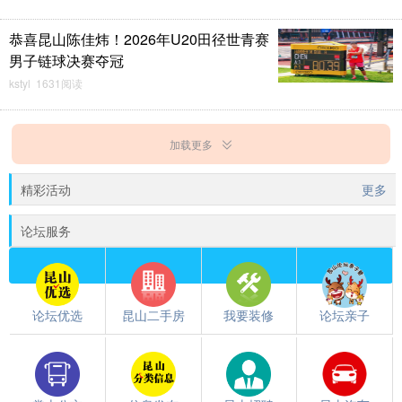
恭喜昆山陈佳炜！2026年U20田径世青赛
男子链球决赛夺冠
kstyl 1631阅读
加载更多
精彩活动
更多
论坛服务
论坛优选
昆山二手房
我要装修
论坛亲子