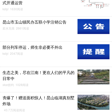
式开通运营
kstyl 1630阅读
昆山市玉山镇民办五联小学注销公告
若水无痕 2661阅读
部分列车停运，师生非必要不外出
kstyl 2047阅读
生态之美，尽在江南！更在人们的平凡的
日常中
xksr皓钧 1028阅读
夯爆了！赠送面积惊人！昆山临湖真别墅
炸场
43.7万阅读阅读