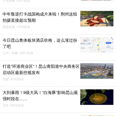
小太阳啊 5521阅读
中年叛逆打卡战国袍成片来啦！荆州这组
拍摄直接超出预期
我是松鼠 1233阅读
今日昆山奥体板块酒店价格，这么涨过份
了吧
心中一阵酸 2661阅读
打造“环港商业区”！昆山青阳港中央商务区
启动区最新控规发布
凉瞳 4092阅读
大到暴雨！9级大风！“白海豚”影响昆山最
强时段在……
北欢 8202阅读