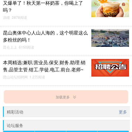
又爆单了！秋天第一杯奶茶，你喝上了
吗？
凉瞳 2878阅读
昆山奥体中心人山人海的，这个明星这么
多粉丝的吗！
昆仑上上 6150阅读
本周精选:兼职.营业员.保安.财务.助理.销
售.品管主管.钳工.学徒.电工.前台.老师~
昆山论坛招聘网 1.2万阅读
加载更多
精彩活动
更多
论坛服务