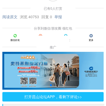
已有0人打赏
阅读原文
浏览 40753
回复 0
举报
分享到微信/朋友圈 领红包
微信好友
朋友圈
QQ好友
更多
推广
打开昆山论坛APP，看剩下评论>>