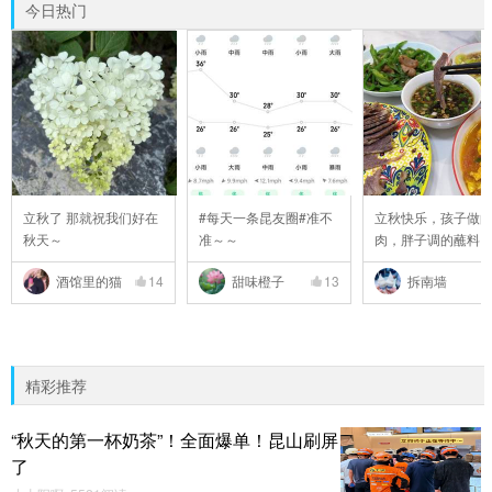
今日热门
立秋了 那就祝我们好在
#每天一条昆友圈#准不
立秋快乐，孩子做
秋天～
准～～
肉，胖子调的蘸料
..
酒馆里的猫
14
甜味橙子
13
拆南墙
精彩推荐
“秋天的第一杯奶茶”！全面爆单！昆山刷屏
了