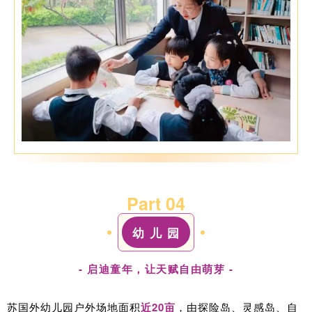
Part 0
4
幼 儿 园
- 启迪童年，让天赋自由萌芽 -
苏国外幼儿园户外场地面积
近20亩
，由探险岛、灵感岛、自