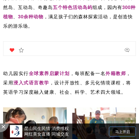
然岛、互动岛、奇趣岛
五个特色活动岛屿
组成，园内有
300种
植物
、
30余种动物
，满足孩子们的森林探索活动，是创造快
乐的游乐场。
幼儿园实行
全球素养启蒙计划
，每班配备一名
外籍教师
，
采用
浸入式语言教学
，设计开放性、多元化情境课程，将
英语学习深度融入健康、社会、科学、艺术四大领域。
昆山民生民情 消费维权
马上开启
网红美女直播 同城交友