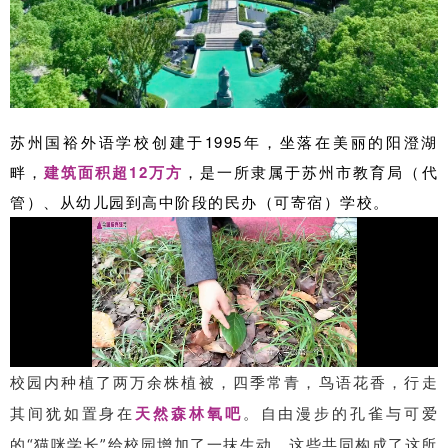
苏州国裕外语学校创建于1995年，坐落在美丽的阳澄湖
畔，
建筑面积超12万方
，是一所隶属于苏州市教育局（代
管）、从幼儿园到高中阶段的民办（可寄宿）学校。
校园内种植了两万余株植被，四季常青，鸟语花香，行走
其间犹如置身在
天然森林氧吧
。自由漫步的孔雀与可爱
的“猫咪学长”给校园增加了一抹生动。这些共同构成了这所