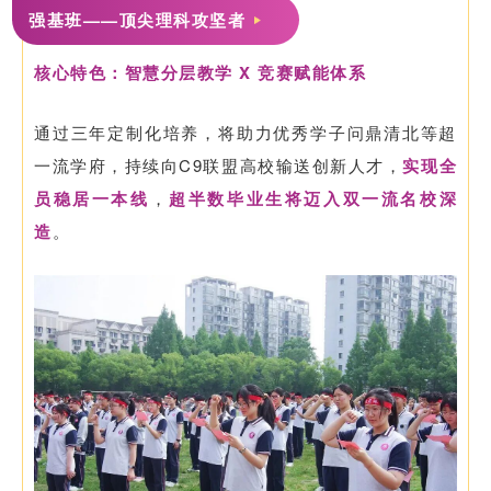
强基班——顶尖理科攻坚者
核心特色：智慧分层教学 X 竞赛赋能体系
通过三年定制化培养，将助力优秀学子问鼎清北等超
一流学府，持续向C9联盟高校输送创新人才，
实现全
员稳居一本线
，
超半数毕业生将迈入双一流名校深
造
。