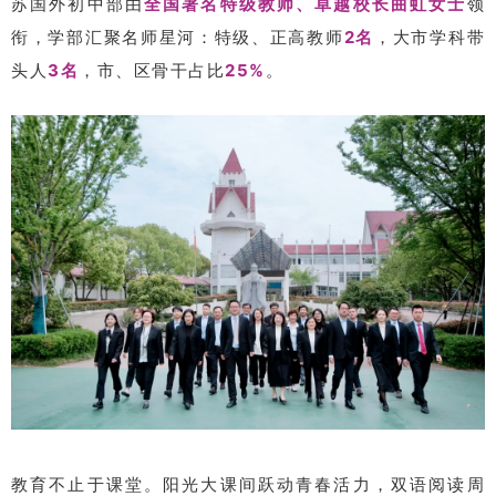
苏国外初中部由
全国著名特级教师、卓越校长曲虹女士
领
衔，学部汇聚名师星河：特级、正高教师
2名
，大市学科带
头人
3名
，市、区骨干占比
25%
。
教育不止于课堂。阳光大课间跃动青春活力，双语阅读周