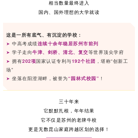
相当数量最终进入
国内、国外理想的大学就读
这是一所有底气、有沉淀的学校：
中高考成绩
连续十余年稳居苏州市前列
➤
学子走向
等世界顶尖学府
➤
牛津、剑桥、清北、复交
拥有
202项
国家认证专利与
192个社团
，堪称“创新工
➤
场”
坐落在阳澄湖畔，被誉为
“园林
式校园”
！
➤
三十年来
它默默扎根，年年结果
它不仅是苏州的老牌牛校
更是无数昆山家庭跨越区划的选择！