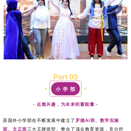
Part 0
3
小 学 部
- 点燃兴趣，为未来积蓄能量 -
苏国外小学部在不断发展中建立了
罗德AI班、数学实验
班、文正班
三大王牌班型。
整合了顶尖教育资源，充分挖