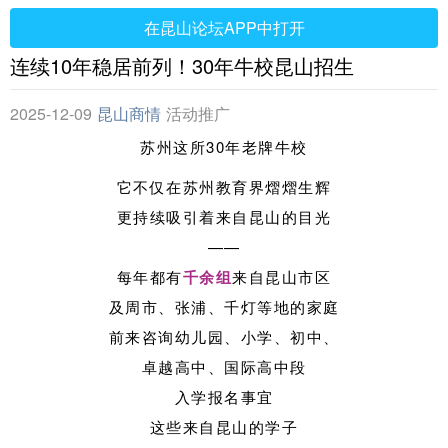
在昆山论坛APP中打开
连续10年稳居前列！30年牛校昆山招生
2025-12-09
昆山商情
活动推广
苏州这所30年老牌牛校
它不仅在苏州教育界熠熠生辉
更持续吸引着来自昆山的目光
——
每年都有
千余组
来自昆山市区
及周市、张浦、千灯等地的
家庭
前来咨询
幼儿园、小学、初中、
卓越高中、国际高中段
入学报名事宜
这些来自昆山的学子