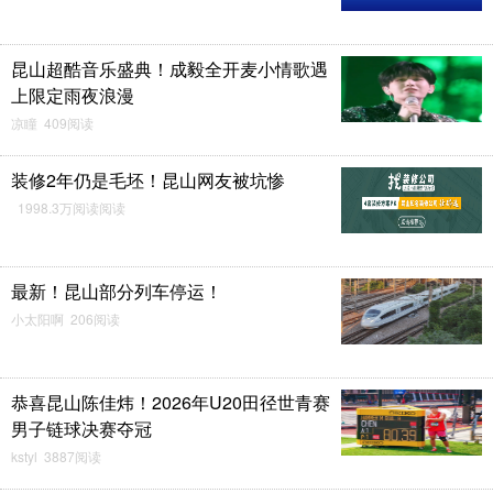
昆山超酷音乐盛典！成毅全开麦小情歌遇
上限定雨夜浪漫
凉瞳 409阅读
装修2年仍是毛坯！昆山网友被坑惨
1998.3万阅读阅读
最新！昆山部分列车停运！
小太阳啊 206阅读
恭喜昆山陈佳炜！2026年U20田径世青赛
男子链球决赛夺冠
kstyl 3887阅读