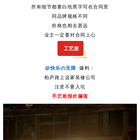
所有细节都要白纸黑字写在合同里
同品牌规格不同
价格也相去甚远
业主一定要对合同上心
工艺差
@快乐の无限
爆料：
柏庐路上这家装修公司
注意不要入坑
手艺差报价漏项