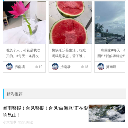
着急个人，荷花是我吹
快快乐乐是生活，吃吃
下班回家#每天一条
开的。#每天一条昆友 ..
喝喝是常态，苦了谁，
圈# #我的碎碎念# #6 
..
拆南墙
19
拆南墙
18
拆南墙
精彩推荐
暴雨警报！台风警报！台风“白海豚”正在影
响昆山！
小太阳啊 3225阅读