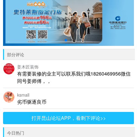
部分评论
姜木匠装饰
有需要装修的业主可以联系我们哦18260469956微信
同号姜师傅，，
ksmall
劣币驱逐良币
打开昆山论坛APP，看剩下评论>>
今日热门