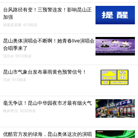
台风路径有变！三预警连发！影响昆山正
加强
揣着星星睡 613阅读
昆山奥体演唱会不断啊！她青春live演唱会
合唱季来了
逗比ai 5912阅读
昆山市气象台发布暴雨黄色预警信号！
北欢 615阅读
毫无争议！昆山中华园夜市才最有烟火气
晚风寄信 3232阅读
优酷官方发的绿海，昆山奥体这次的演唱