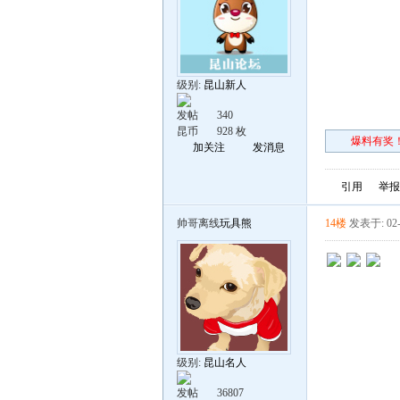
级别:
昆山新人
发帖
340
昆币
928 枚
爆料有奖！
加关注
发消息
引用
举报
帅哥离线
玩具熊
14楼
发表于: 02-
级别:
昆山名人
发帖
36807