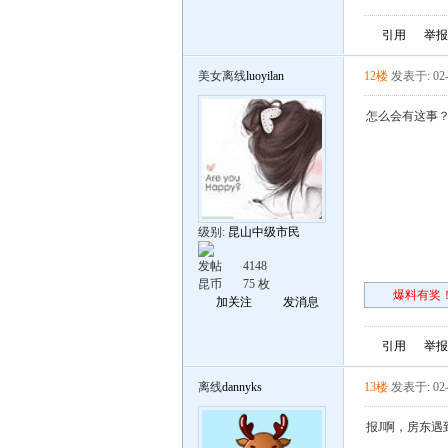
引用
举报
美女离线
luoyilan
12楼
发表于: 02-
怎么会有这事
级别:
昆山中级市民
发帖
4148
昆币
75 枚
爆料有奖！
加关注
发消息
引用
举报
离线
dannyks
13楼
发表于: 02-
报J啊，房东遇