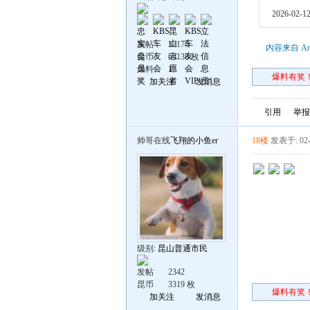
2026-02-12
发帖
37176
内容来自 An
昆币
64138 枚
爆料
1
爆料有奖！
加关注
发消息
引用
举报
帅哥在线
飞翔的小鱼er
18楼
发表于: 02-
级别:
昆山普通市民
发帖
2342
昆币
3319 枚
爆料有奖！
加关注
发消息