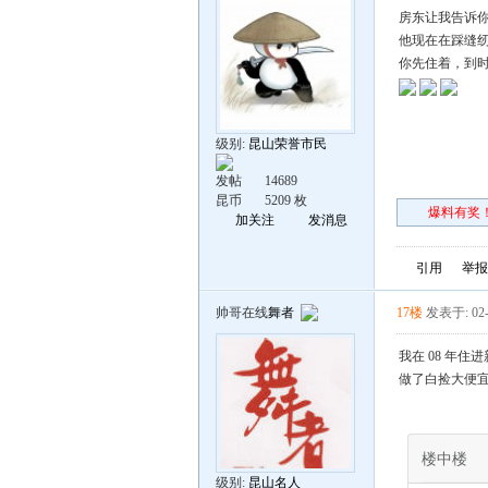
房东让我告诉
他现在在踩缝
你先住着，到
级别:
昆山荣誉市民
发帖
14689
昆币
5209 枚
爆料有奖！
加关注
发消息
引用
举报
帅哥在线
舞者
17楼
发表于: 02-
我在 08 年
做了白捡大便
楼中楼
级别:
昆山名人