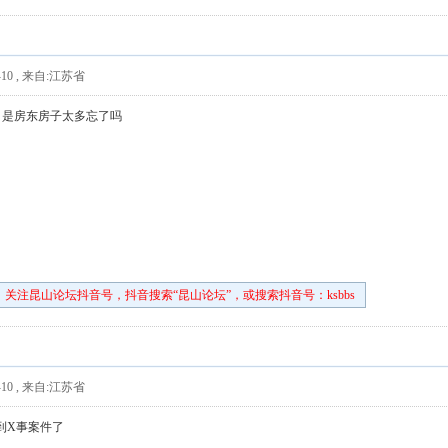
10
,
来自:江苏省
？是房东房子太多忘了吗
关注昆山论坛抖音号，抖音搜索“昆山论坛”，或搜索抖音号：ksbbs
10
,
来自:江苏省
到X事案件了