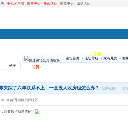
聚焦
手机客户端
道具中心
商家认证
勋章中心
诚信认证
装修
昆山优选
小红娘
分类信息
二手房
昆山视窗
论坛首页
>
论坛导航
>
家有儿女
>
如
帖子
发帖
回复
怎么办？
东失踪了六年联系不上，一直没人收房租怎么办？
[复制链接]
扫
10
,
来自:香港特别行政区
话，这套房子就是你的了