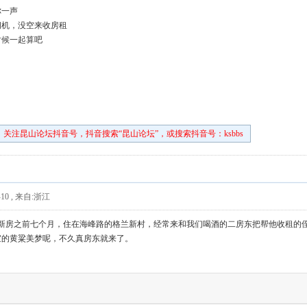
你一声
纫机，没空来收房租
时候一起算吧
关注昆山论坛抖音号，抖音搜索“昆山论坛”，或搜索抖音号：ksbbs
10
,
来自:浙江
住进新房之前七个月，住在海峰路的格兰新村，经常来和我们喝酒的二房东把帮他收租
宜的黄粱美梦呢，不久真房东就来了。