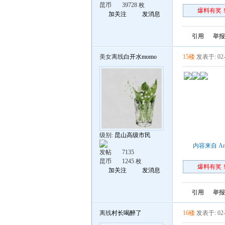
昆币
39728 枚
爆料有奖！
加关注
发消息
引用
举报
美女离线
白开水momo
15楼
发表于: 02-
级别:
昆山高级市民
内容来自 An
发帖
7135
昆币
1245 枚
爆料有奖！
加关注
发消息
引用
举报
离线
村长喝醉了
16楼
发表于: 02-