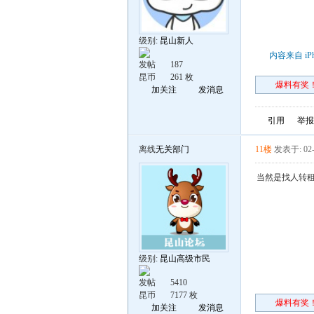
级别:
昆山新人
内容来自 iP
发帖
187
昆币
261 枚
爆料有奖！
加关注
发消息
引用
举报
离线
无关部门
11楼
发表于: 02-
当然是找人转租
级别:
昆山高级市民
发帖
5410
昆币
7177 枚
爆料有奖！
加关注
发消息