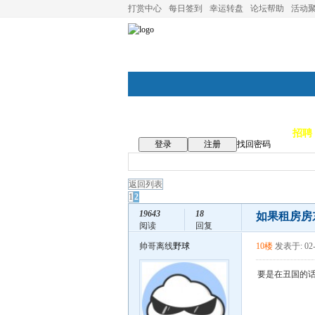
打赏中心
每日签到
幸运转盘
论坛帮助
活动
论坛首页
论坛导航
商家
招聘
登录
注册
找回密码
返回列表
1
2
19643
18
如果租房房
阅读
回复
帅哥离线
野球
10楼
发表于: 02-
要是在丑国的