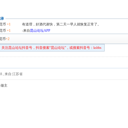
记录
昆币
+1
有道理，好酒代谢快，第二天一早人就恢复正常了。
昆币
+1
-来自
昆山论坛APP
昆币
+2
关注昆山论坛抖音号，抖音搜索“昆山论坛”，或搜索抖音号：ksbbs
8
,
来自:江苏省
己做主