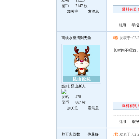
发帖
11223
昆币
7147 枚
爆料有奖！
加关注
发消息
引用
举报
离线
水至清则无鱼
6楼
发表于: 02-2
长时间不喝酒
级别:
昆山新人
发帖
478
昆币
867 枚
爆料有奖！
加关注
发消息
引用
举报
帅哥离线
数——你最好
7楼
发表于: 02-2