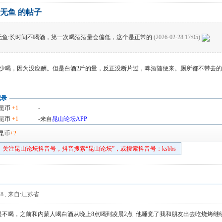
无鱼 的帖子
无鱼
:
长时间不喝酒，第一次喝酒酒量会偏低，这个是正常的
(2026-02-28 17:05)
少喝，因为没应酬。但是白酒2斤的量，反正没断片过，啤酒随便来。厕所都不带去的
记录
昆币
+1
-
昆币
+1
-来自
昆山论坛APP
昆币
+2
关注昆山论坛抖音号，抖音搜索“昆山论坛”，或搜索抖音号：ksbbs
8
,
来自:江苏省
不喝，之前和内蒙人喝白酒从晚上8点喝到凌晨2点 他睡觉了我和朋友出去吃烧烤继