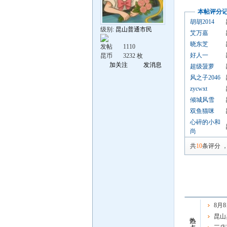
本帖评分
胡胡2014
级别:
昆山普通市民
艾万嘉
晓东芝
发帖
1110
好人一
昆币
3232 枚
加关注
发消息
超级菠萝
风之子2046
zycwxt
倾城风雪
双鱼猫咪
心碎的小和
尚
共
10
条评分
8月
出免费
昆山
热