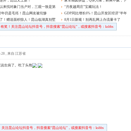
开唱
连开，昆山又上新！
一新
家常糟卤拼盘，Q弹入味，鲜爽不腻，下
以来找对象门当户对，三观一致是第
酒绝配！
“月夜越周庄”宝藏玩法！
！
2年仍是毛坯！昆山网友被坑惨
GDP同比增长6%！昆山开发区经济“半年
了！赠送面积惊人！昆山临湖真别墅
报”出炉
8月1日新规！别再乱网上办流量卡了
有奖！关注昆山论坛抖音号，抖音搜索“昆山论坛”，或搜索抖音号：ksbbs
-28
,
来自:江苏省
就说生病了。吃了头孢
关注昆山论坛抖音号，抖音搜索“昆山论坛”，或搜索抖音号：ksbbs