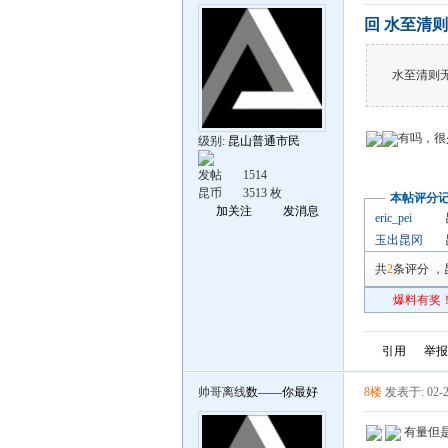
回 水至清则
水至清则
有吗，很
级别:
昆山普通市民
发帖
1514
昆币
3513 枚
本帖评分
加关注
发消息
eric_pei
玉出昆冈
共
2
条评分
，
爆料有奖！
引用
举报
帅哥离线
数——你最好
8楼
发表于: 02-2
有量但是