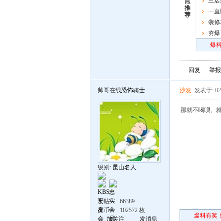
典即将
三店
点
推
一直
荐
一重要
装修
夯爆
炸场
爆料
回复
举报
帅哥在线
恐怖骑士
沙发
发表于: 02
那就不喝呗。
级别:
昆山名人
发帖
66389
昆币
102572 枚
爆料有奖！
加关注
发消息