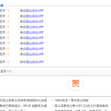
记录
昆币
+1
-来自
昆山论坛APP
昆币
+1
-来自
昆山论坛APP
昆币
+1
-来自
昆山论坛APP
昆币
+1
-来自
昆山论坛APP
昆币
+1
-来自
昆山论坛APP
昆币
+1
-来自
昆山论坛APP
昆币
+1
-来自
昆山论坛APP
昆币
+1
-来自
昆山论坛APP
昆币
+1
-来自
昆山论坛APP
昆币
+1
-来自
昆山论坛APP
，
昆币
+10
8日昆山多家公共体育场馆面向社会推
788次投诉！事关昆山驾校
开放服务
奥体已整装就位｜88VIP 超酷音乐盛
昆山花桥徐公桥小学门口的人行通道焕然