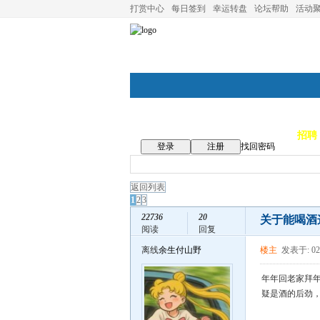
打赏中心
每日签到
幸运转盘
论坛帮助
活动
论坛首页
论坛导航
商家
招聘
登录
注册
找回密码
返回列表
1
2
3
22736
20
关于能喝酒
阅读
回复
离线
余生付山野
楼主
发表于: 02
年年回老家拜
疑是酒的后劲