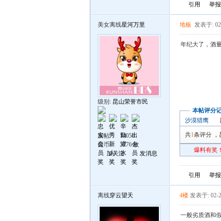
引用
举报
美女离线
星河万里
地板
发表于: 02
年纪大了，酒
级别:
昆山荣誉市民
本帖评分
沙漠猎鹰
共
1
条评分
，
发帖
14056
昆币
3776 枚
爆料有奖！
加关注
发消息
引用
举报
离线
穿云望天
4楼
发表于: 02-2
一般劣质酒和