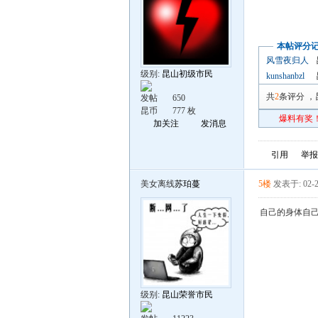
本帖评分
风雪夜归人
级别:
昆山初级市民
kunshanbzl
共
2
条评分
，
发帖
650
昆币
777 枚
爆料有奖！
加关注
发消息
引用
举报
美女离线
苏珀蔓
5楼
发表于: 02-2
自己的身体自
级别:
昆山荣誉市民