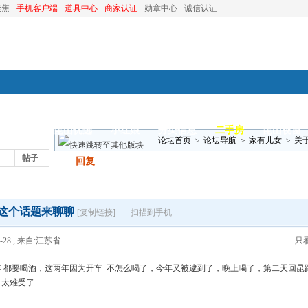
聚焦
手机客户端
道具中心
商家认证
勋章中心
诚信认证
装修
昆山优选
小红娘
分类信息
二手房
昆山视窗
论坛首页
>
论坛导航
>
家有儿女
>
关
帖子
发帖
回复
这个话题来聊聊
[复制链接]
扫描到手机
-28
,
来自:江苏省
只
年 都要喝酒，这两年因为开车 不怎么喝了，今年又被逮到了，晚上喝了，第二天回昆
，太难受了