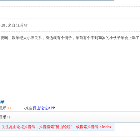
-28
,
来自:江苏省
不要喝，跟年纪大小没关系，身边就有个例子，年前有个不到30岁的小伙子年会上喝
记录
昆币
+1
-来自
昆山论坛APP
昆币
+1
关注昆山论坛抖音号，抖音搜索“昆山论坛”，或搜索抖音号：ksbbs