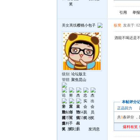
引用
举报
美女离线
樱桃小包子
板凳
发表于: 02
酒能不喝还是
级别:
论坛版主
管辖:
聚焦昆山
本帖评分
正品回力
发帖
73643
共
1
条评分
，
昆币
155595 枚
爆料
44
爆料有奖！
加关注
发消息