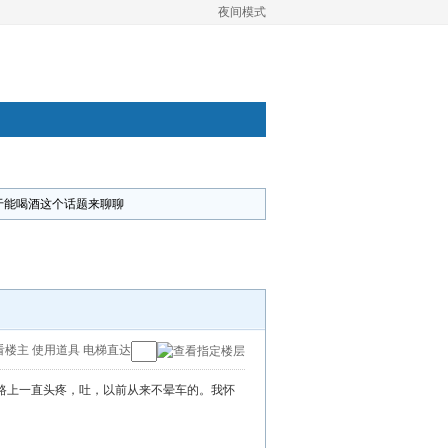
夜间模式
于能喝酒这个话题来聊聊
看楼主
使用道具
电梯直达
路上一直头疼，吐，以前从来不晕车的。我怀