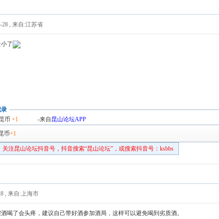
-28
,
来自:江苏省
量小了
记录
昆币
+1
-来自
昆山论坛APP
昆币
+1
关注昆山论坛抖音号，抖音搜索“昆山论坛”，或搜索抖音号：ksbbs
8
,
来自:上海市
假酒喝了会头疼，建议自己带好酒参加酒局，这样可以避免喝到劣质酒。