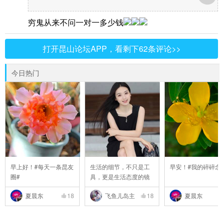
穷鬼从来不问一对一多少钱
打开昆山论坛APP，看剩下62条评论>>
今日热门
早上好！#每天一条昆友
生活的细节，不只是工
早安！#我的碎碎念
圈#
具，更是生活态度的镜
..
夏晨东
18
飞鱼儿岛主
18
夏晨东