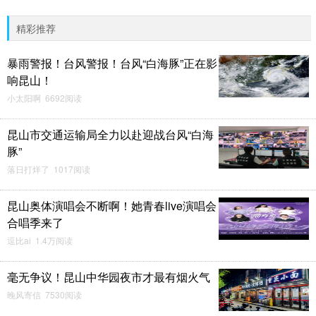
精彩推荐
暴雨警报！台风警报！台风“白海豚”正在影
响昆山！
小太阳啊 6692阅读
昆山市交通运输局全力以赴迎战台风“白海
豚”
落日打烊了 1017阅读
昆山奥体演唱会不断啊！她青春live演唱会
合唱季来了
逗比ai 1.4万阅读
毫无争议！昆山中华园夜市才最有烟火气
晚风寄信 7530阅读