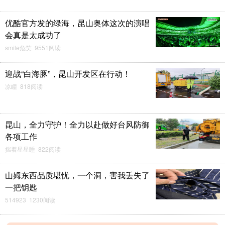
优酷官方发的绿海，昆山奥体这次的演唱
会真是太成功了
smile危笑 9551阅读
迎战“白海豚”，昆山开发区在行动！
凉瞳 818阅读
昆山，全力守护！全力以赴做好台风防御
各项工作
揣着星星睡 822阅读
山姆东西品质堪忧，一个洞，害我丢失了
一把钥匙
514923 1230阅读