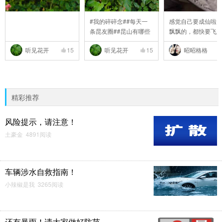
#我的碎碎念##每天一
感觉自己要成仙啦
条昆友圈##昆山有哪些
飘飘的，都快要飞
..
..
听见花开
15
听见花开
15
昭昭格格
精彩推荐
风险提示，请注意！
土豪金 4891阅读
车辆涉水自救指南！
小辣椒是我 3265阅读
还有暴雨！请大家做好防范