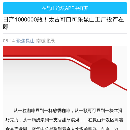
在昆山论坛APP中打开
日产1000000瓶！太古可口可乐昆山工厂投产在
即
05-14
聚焦昆山
南栀北辰
可口
可乐
从一粒咖啡豆到一杯醇香咖啡，从一颗可可豆到一块丝滑
巧克力，从一滴奶浆到一支香甜冰淇淋……在昆山开发区高端
食品产业园，空气中总是弥漫着令人愉悦的甜香。如今，这