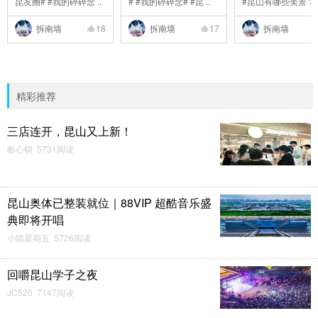
昆友圈# #我的碎碎念 ..
# #我的碎碎念# #昆 ..
#昆山有哪些美景？# 
拆南墙
18
拆南墙
17
拆南墙
精彩推荐
三店连开，昆山又上新！
断心锁 5731阅读
昆山奥体已整装就位｜88VIP 超酷音乐盛
典即将开唱
小猫星期五 5726阅读
回嚼昆山学子之夜
JC520 7147阅读