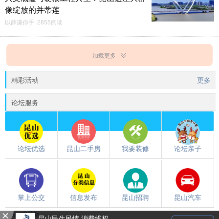
像绽放的并蒂莲
以薛谦你手 2855阅读
加载更多
精彩活动
更多
论坛服务
论坛优选
昆山二手房
我要装修
论坛亲子
掌上公交
信息发布
昆山招聘
昆山汽车
触屏版
/
电脑版
昆山民生民情 消费维权
都翻到这儿了，就下载个昆山论坛APP吧~~