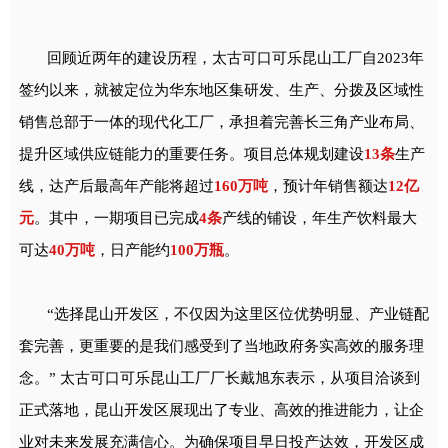
回顾近两年的建设历程，太古可口可乐昆山工厂自2023年
签约以来，就被定位为华东地区集研发、生产、分拨及区域性
销售总部于一体的现代化工厂，承担着完善长三角产业布局、
提升区域供应链能力的重要任务。项目总体规划建设
13条
生产
线，达产后最高年产能将超过
160万吨
，预计年销售额达
12亿
元
。其中，一期项目已完成
4条
产线的铺设，年生产饮料最大
可达
40万吨
，日产能约
100万瓶
。
“选择昆山开发区，不仅因为这里区位优势明显、产业链配
套完善，更重要的是我们感受到了当地政府务实高效的服务理
念。” 太古可口可乐昆山工厂厂长戴旭东表示，从项目洽谈到
正式落地，昆山开发区展现出了专业、高效的推进能力，让企
业对未来发展充满信心。为确保项目早日投产达效，开发区成