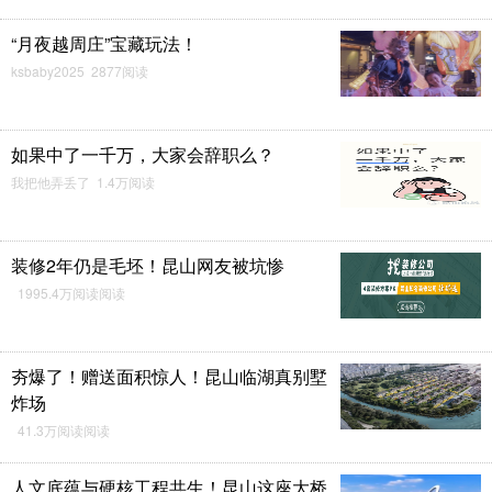
“月夜越周庄”宝藏玩法！
ksbaby2025 2877阅读
如果中了一千万，大家会辞职么？
我把他弄丢了 1.4万阅读
装修2年仍是毛坯！昆山网友被坑惨
1995.4万阅读阅读
夯爆了！赠送面积惊人！昆山临湖真别墅
炸场
41.3万阅读阅读
人文底蕴与硬核工程共生！昆山这座大桥