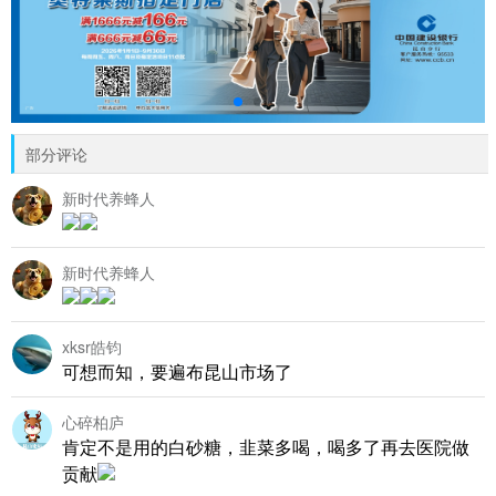
部分评论
新时代养蜂人
新时代养蜂人
xksr皓钧
可想而知，要遍布昆山市场了
心碎柏庐
肯定不是用的白砂糖，韭菜多喝，喝多了再去医院做
贡献