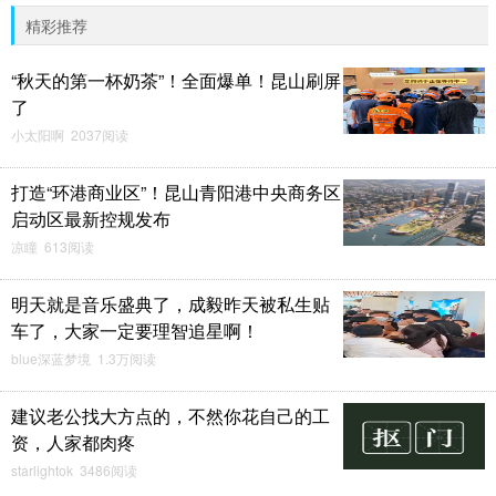
精彩推荐
“秋天的第一杯奶茶”！全面爆单！昆山刷屏
了
小太阳啊 2037阅读
打造“环港商业区”！昆山青阳港中央商务区
启动区最新控规发布
凉瞳 613阅读
明天就是音乐盛典了，成毅昨天被私生贴
车了，大家一定要理智追星啊！
blue深蓝梦境 1.3万阅读
建议老公找大方点的，不然你花自己的工
资，人家都肉疼
starlightok 3486阅读