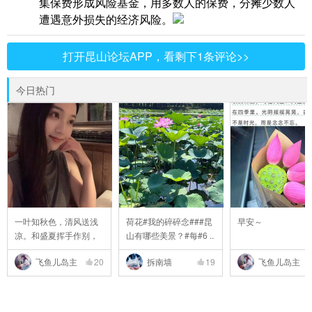
集保费形成风险基金，用多数人的保费，分摊少数人
遭遇意外损失的经济风险。
打开昆山论坛APP，看剩下1条评论>>
今日热门
一叶知秋色，清风送浅
荷花#我的碎碎念###昆
早安～
凉。和盛夏挥手作别，
山有哪些美景？#每#6 ..
..
飞鱼儿岛主
20
拆南墙
19
飞鱼儿岛主