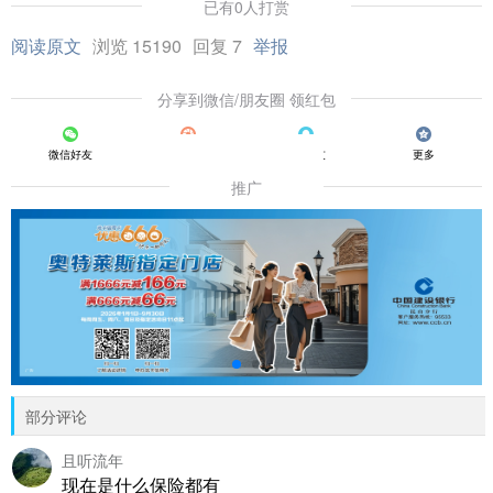
已有0人打赏
阅读原文
浏览 15190
回复 7
举报
分享到微信/朋友圈 领红包
微信好友
朋友圈
QQ好友
更多
推广
部分评论
且听流年
现在是什么保险都有