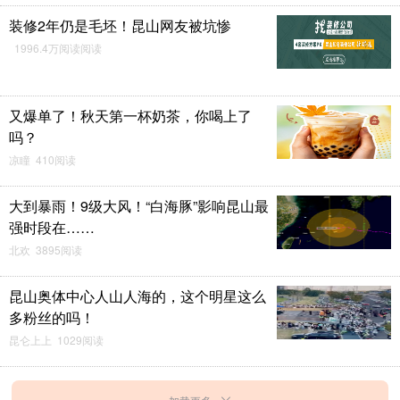
装修2年仍是毛坯！昆山网友被坑惨
1996.4万阅读阅读
又爆单了！秋天第一杯奶茶，你喝上了
吗？
凉瞳 410阅读
大到暴雨！9级大风！“白海豚”影响昆山最
强时段在……
北欢 3895阅读
昆山奥体中心人山人海的，这个明星这么
多粉丝的吗！
昆仑上上 1029阅读