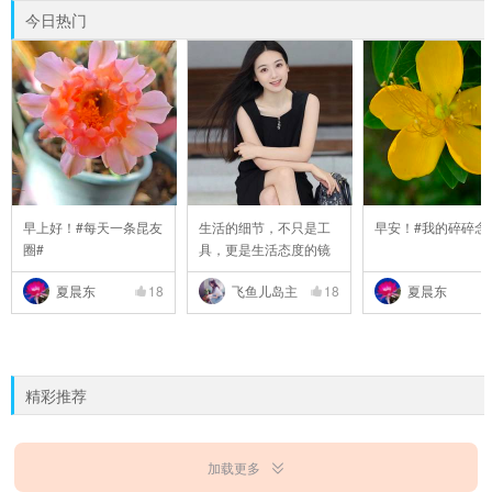
今日热门
早上好！#每天一条昆友
生活的细节，不只是工
早安！#我的碎碎念
圈#
具，更是生活态度的镜
..
夏晨东
18
飞鱼儿岛主
18
夏晨东
精彩推荐
加载更多