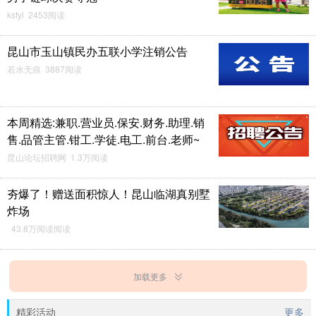
kstyl 2453阅读
昆山市玉山镇民办五联小学注销公告
若水无痕 3887阅读
本周精选:兼职.营业员.保安.财务.助理.销
售.品管主管.钳工.学徒.电工.前台.老师~
昆山论坛招聘网 1.3万阅读
夯爆了！赠送面积惊人！昆山临湖真别墅
炸场
43.8万阅读阅读
加载更多
精彩活动
更多