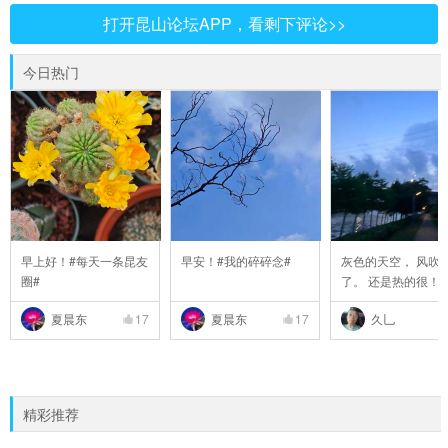
打开昆山论坛APP，看剩下评论>>
今日热门
早上好！#每天一条昆友
早安！#我的碎碎念#
灰色的天空， 风吹
圈#
了。 还是热的很！
夏晨东
17
夏晨东
17
久乚
精彩推荐