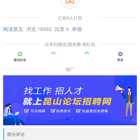
已有0人打赏
阅读原文
浏览 18562
回复 9
举报
分享到微信/朋友圈 领红包
微信好友
朋友圈
QQ好友
更多
推广
部分评论