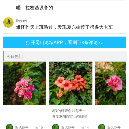
嗯，拉桩基设备的
flyyxw
难怪昨天上班路过，发现夏东街停了很多大卡车
打开昆山论坛APP，看剩下3条评论>>
今日热门
#我的碎碎念##每天一
条昆友圈##昆山有哪些
..
听见花开
15
听见花开
14
听见花开