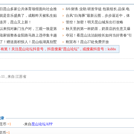
8日昆山多家公共体育场馆面向社会推
8/6:财务.业助.研发学徒.包装组长.品保.电
开放服务
就是音乐盛典了，成毅昨天被私生贴
工.保安.消控.业务.店员.物业维修.保洁
台风“白海豚”最新云图，步步逼近中，体
大家一定要理智追星啊！
连开，昆山又上新！
型庞大，结构扎实，大家要注意防范
管控！加密！明天昆山城东出行攻略
以来找对象门当户对，三观一致是第
秋天里的第一杯奶茶，奶茶店的生意又爆
！
陆家镇整条金阳路马路上违停集卡越
了
夺冠！看昆山法治副校长如何当好青春“引
了！赠送面积惊人！昆山临湖真别墅
路人”
刚宣布！昆山27处免费开放
有奖！关注昆山论坛抖音号，抖音搜索“昆山论坛”，或搜索抖音号：ksbbs
-11
,
来自:江苏省
记录
昆币
+1
-来自
昆山论坛APP
昆币
+1