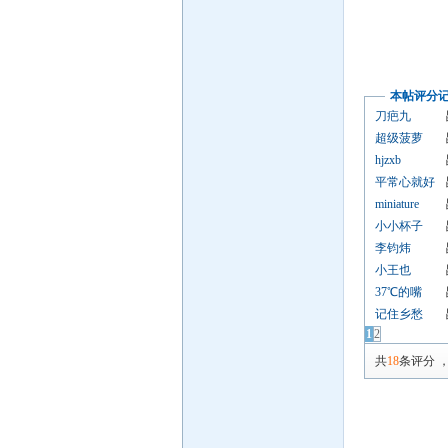
本帖评分
刀疤九
超级菠萝
hjzxb
平常心就好
miniature
小小杯子
李钧炜
小王也
37℃的嘴
记住乡愁
1
2
共
18
条评分