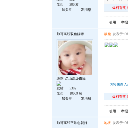
昆币
306 枚
爆料有奖！
加关注
发消息
引用
举报
帅哥离线
双鱼猫咪
板凳
发表于: 06
级别:
昆山高级市民
内容来自 An
发帖
5382
昆币
10069 枚
爆料有奖！
加关注
发消息
引用
举报
帅哥离线
平常心就好
地板
发表于: 06