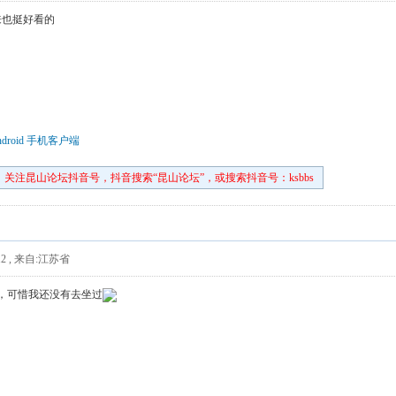
来也挺好看的
droid 手机客户端
关注昆山论坛抖音号，抖音搜索“昆山论坛”，或搜索抖音号：ksbbs
2
,
来自:江苏省
，可惜我还没有去坐过