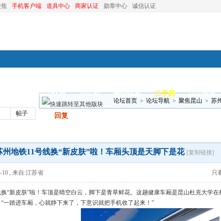
聚焦
手机客户端
道具中心
商家认证
勋章中心
诚信认证
装修
昆山优选
小红娘
分类信息
二手房
昆山视窗
论坛首页
>
论坛导航
>
聚焦昆山
>
苏
帖子
发帖
回复
花
苏州地铁11号线换“新皮肤”啦！车厢头顶是天脚下是花
[复制链接]
-10
,
来自:江苏省
只
线换“新皮肤”啦！车顶是晴空白云，脚下是青草鲜花。这趟健康车厢是昆山杜克大学在
“一踏进车厢，心就静下来了，下意识就把手机收了起来！”