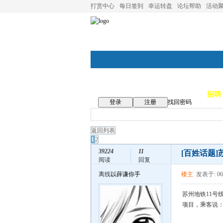
打赏中心
每日签到
幸运转盘
论坛帮助
活动
论坛首页
论坛导航
商家
招聘
登录
注册
找回密码
返回列表
1
2
39224
11
[百姓话题]
阅读
回复
离线
以薛谦你手
楼主
发表于: 06
苏州地铁11号
项目，乘客说：