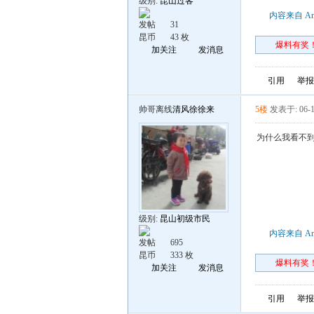
级别:
昆山过客
内容来自 An
发帖
31
昆币
43 枚
爆料有奖！
加关注
发消息
引用
举报
帅哥离线
清风徐徐来
5楼
发表于: 06-1
为什么我看不
级别:
昆山初级市民
内容来自 An
发帖
695
昆币
333 枚
爆料有奖！
加关注
发消息
引用
举报