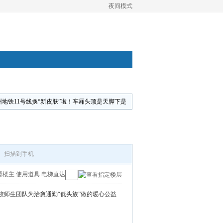
夜间模式
州地铁11号线换“新皮肤”啦！车厢头顶是天脚下是
扫描到手机
看楼主
使用道具
电梯直达
校师生团队为治愈通勤“低头族”做的暖心公益