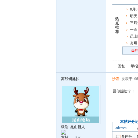
8月
出免费
明天
热
车了，
三店
点
推
一直
荐
一重要
昆山
来越多
夯爆
炸场
爆料
回复
举报
离线
钥匙扣
沙发
发表于: 06
吾似蹦迪宁！
本帖评分
级别:
昆山新人
ademen
共
1
条评分
，
发帖
352