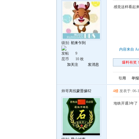
感觉这样看起
级别:
初来乍到
内容来自 An
发帖
9
昆币
10 枚
爆料有奖！
加关注
发消息
引用
举报
帅哥离线
蒙晋缘82
4楼
发表于: 06-1
地铁开通3年了