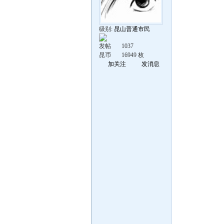
级别:
昆山普通市民
发帖
1037
昆币
16949 枚
加关注
发消息