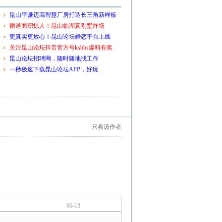
昆山平谦迈高智慧厂房打造长三角新样板
赠送面积惊人！昆山临湖真别墅炸场
更真实更放心！昆山论坛婚恋平台上线
关注昆山论坛抖音官方号ksbbs爆料有奖
昆山论坛招聘网，随时随地找工作
一秒极速下载昆山论坛APP，好玩
只看该作者
06-13