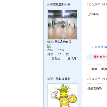
帅哥离线
亮剑中原
6楼
发表于: 06-1
想法不错
级别:
昆山高级市民
内容来自 An
发帖
9765
昆币
12515 枚
爆料有奖！
加关注
发消息
引用
举报
帅哥在线
超级菠萝
7楼
发表于: 06-1
都是老奶奶