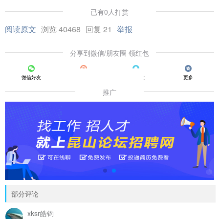
已有0人打赏
阅读原文
浏览 40468
回复 21
举报
分享到微信/朋友圈 领红包
微信好友
朋友圈
QQ好友
更多
推广
部分评论
xksr皓钧