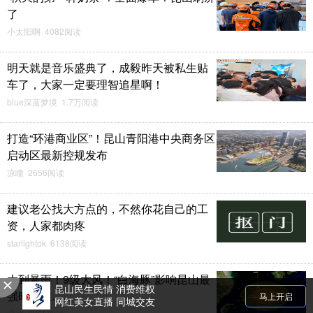
了
小太阳啊 4082阅读
明天就是音乐盛典了，成毅昨天被私生贴
车了，大家一定要理智追星啊！
blue深蓝梦境 1.7万阅读
打造“环港商业区”！昆山青阳港中央商务区
启动区最新控规发布
凉瞳 2656阅读
建议老公找大方点的，不然你花自己的工
资，人家都肉疼
starlightok 6138阅读
大到暴雨！9级大风！“白海豚”影响昆山最
昆山民生民情 消费维权
强时段在……
马上开启
网红美女直播 同城交友