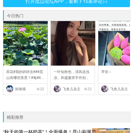
打开昆山论坛APP，看剩下15条评论>>
今日热门
荷花#我的碎碎念###昆
一叶知秋色，清风送浅
早安～
山有哪些美景？#每#6 ..
凉。和盛夏挥手作别，
..
拆南墙
22
飞鱼儿岛主
22
飞鱼儿岛主
精彩推荐
“秋天的第一杯奶茶”！全面爆单！昆山刷屏