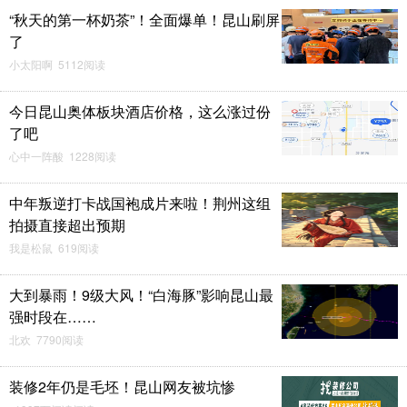
“秋天的第一杯奶茶”！全面爆单！昆山刷屏
了
小太阳啊 5112阅读
今日昆山奥体板块酒店价格，这么涨过份
了吧
心中一阵酸 1228阅读
中年叛逆打卡战国袍成片来啦！荆州这组
拍摄直接超出预期
我是松鼠 619阅读
大到暴雨！9级大风！“白海豚”影响昆山最
强时段在……
北欢 7790阅读
装修2年仍是毛坯！昆山网友被坑惨