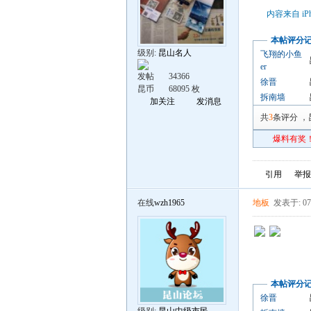
内容来自 iP
本帖评分
级别:
昆山名人
飞翔的小鱼
er
发帖
34366
徐晋
昆币
68095 枚
拆南墙
加关注
发消息
共
3
条评分
，
爆料有奖！
引用
举报
在线
wzh1965
地板
发表于: 07
本帖评分
徐晋