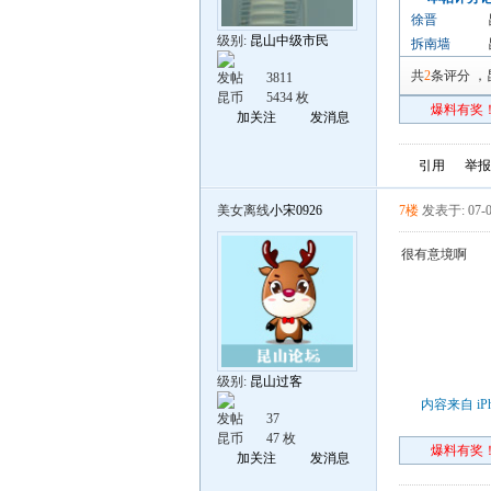
徐晋
级别:
昆山中级市民
拆南墙
共
2
条评分
，
发帖
3811
昆币
5434 枚
爆料有奖！
加关注
发消息
引用
举报
美女离线
小宋0926
7楼
发表于: 07-0
很有意境啊
级别:
昆山过客
内容来自 iP
发帖
37
昆币
47 枚
爆料有奖！
加关注
发消息