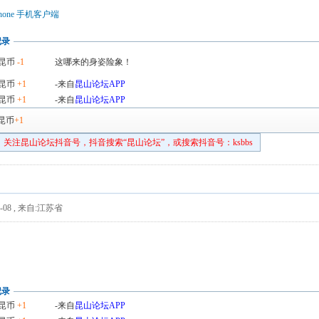
hone 手机客户端
记录
昆币
-1
这哪来的身姿险象！
昆币
+1
-来自
昆山论坛APP
昆币
+1
-来自
昆山论坛APP
昆币
+1
关注昆山论坛抖音号，抖音搜索“昆山论坛”，或搜索抖音号：ksbbs
-08
,
来自:江苏省
记录
昆币
+1
-来自
昆山论坛APP