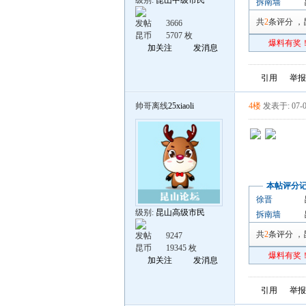
级别:
昆山中级市民
拆南墙
共
2
条评分
，
发帖
3666
昆币
5707 枚
爆料有奖！
加关注
发消息
引用
举报
帅哥离线
25xiaoli
4楼
发表于: 07-0
本帖评分
徐晋
级别:
昆山高级市民
拆南墙
共
2
条评分
，
发帖
9247
昆币
19345 枚
爆料有奖！
加关注
发消息
引用
举报