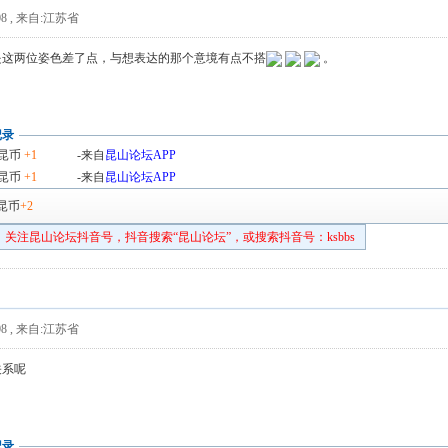
8
,
来自:江苏省
是这两位姿色差了点，与想表达的那个意境有点不搭
。
记录
昆币
+1
-来自
昆山论坛APP
昆币
+1
-来自
昆山论坛APP
昆币
+2
关注昆山论坛抖音号，抖音搜索“昆山论坛”，或搜索抖音号：ksbbs
8
,
来自:江苏省
关系呢
记录