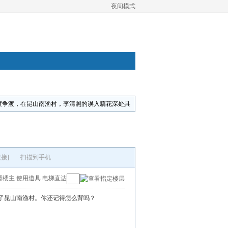
夜间模式
渡争渡，在昆山南渔村，李清照的误入藕花深处具
接]
扫描到手机
看楼主
使用道具
电梯直达
了昆山南渔村。你还记得怎么背吗？