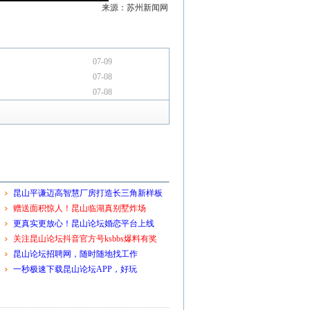
来源：苏州新闻网
07-09
07-08
07-08
昆山平谦迈高智慧厂房打造长三角新样板
赠送面积惊人！昆山临湖真别墅炸场
更真实更放心！昆山论坛婚恋平台上线
关注昆山论坛抖音官方号ksbbs爆料有奖
昆山论坛招聘网，随时随地找工作
一秒极速下载昆山论坛APP，好玩