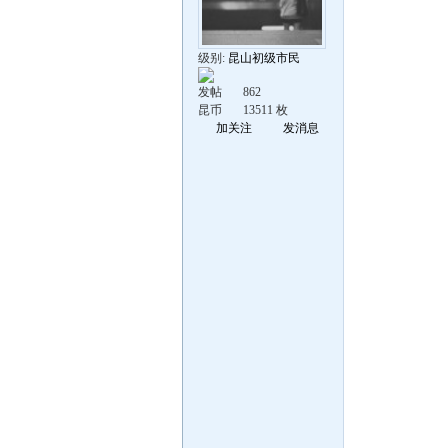
级别:
昆山初级市民
发帖
862
昆币
13511 枚
加关注
发消息