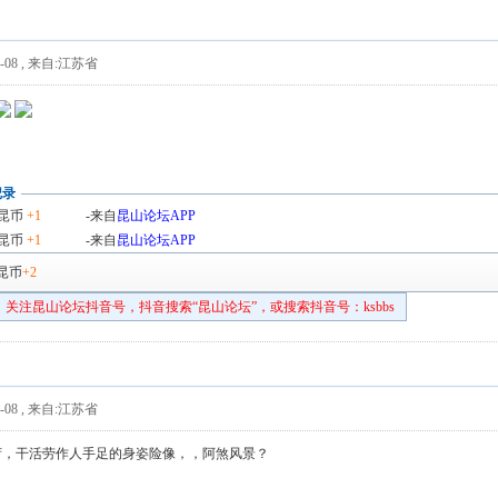
-08
,
来自:江苏省
记录
昆币
+1
-来自
昆山论坛APP
昆币
+1
-来自
昆山论坛APP
昆币
+2
关注昆山论坛抖音号，抖音搜索“昆山论坛”，或搜索抖音号：ksbbs
-08
,
来自:江苏省
荷，干活劳作人手足的身姿险像，，阿煞风景？