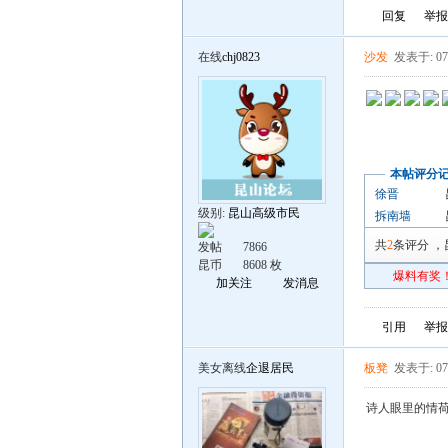
回复
举报
在线
chj0823
沙发
发表于: 07
本帖评分
徐晋
级别:
昆山高级市民
拆南墙
共
2
条评分
，
发帖
7866
昆币
8608 枚
爆料有奖！
加关注
发消息
引用
举报
美女离线
企退居民
板凳
发表于: 07
诗人眼里的情