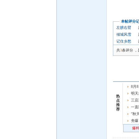
本帖评分
左膀右臂
倾城风雪
记住乡愁
共
3
条评分
，
8月
出免费
明天
热
车了，
三店
点
推
一直
荐
一重要
“秋
屏了
夯爆
炸场
爆料