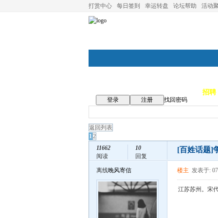
打赏中心
每日签到
幸运转盘
论坛帮助
活动
论坛首页
论坛导航
商家
招聘
登录
注册
找回密码
返回列表
1
2
11662
10
[百姓话题]
阅读
回复
离线
晚风寄信
楼主
发表于: 07
江苏苏州。宋