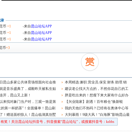
记录
昆币
+1
-来自
昆山论坛APP
昆币
+1
-来自
昆山论坛APP
昆币
+1
-来自
昆山论坛APP
昆币
+3
8日昆山多家公共体育场馆面向社会推
本周精选:兼职.营业员.保安.财务.助理.销
开放服务
就是音乐盛典了，成毅昨天被私生贴
售.品管主管.钳工.学徒.电工.前台.老师~
建议老公找大方点的，不然你花自己的工
大家一定要理智追星啊！
连开，昆山又上新！
资，人家都肉疼
胖是吃出来的！想瘦下来大家有什么好办
以来找对象门当户对，三观一致是第
法吗？
【兴业陆家】剧透！百年粮仓“焕新蜕
！
天的第一杯奶茶”！全面爆单！昆山刷
变”进度过半！
我的天他们不热吗？已经有在奥体中心等
了！赠送面积惊人！昆山临湖真别墅
着的，这要排队吗？
大到暴雨！9级大风！“白海豚”影响昆山最
强时段在……
有奖！关注昆山论坛抖音号，抖音搜索“昆山论坛”，或搜索抖音号：ksbbs