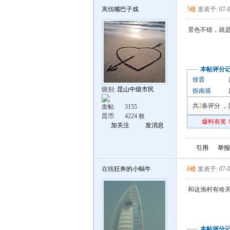
离线
嘴巴子戏
5楼
发表于: 07-0
景色不错，就
本帖评分
徐晋
级别:
昆山中级市民
拆南墙
共
2
条评分
，
发帖
3155
昆币
4224 枚
爆料有奖！
加关注
发消息
引用
举报
在线
狂奔的小蜗牛
6楼
发表于: 07-0
和这渔村有啥
本帖评分