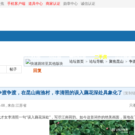
聚焦
手机客户端
道具中心
商家认证
勋章中心
诚信认证
装修
昆山优选
小红娘
分类信息
二手房
昆山视窗
论坛首页
>
论坛导航
>
聚焦昆山
>
争
帖子
发帖
回复
象化了
争渡争渡，在昆山南渔村，李清照的误入藕花深处具象化了
[复制链
-08
,
来自:江苏省
只
代才女李清照一句“误入藕花深处”，写尽江南荷韵。如今这首词作的绝美画面，落地在