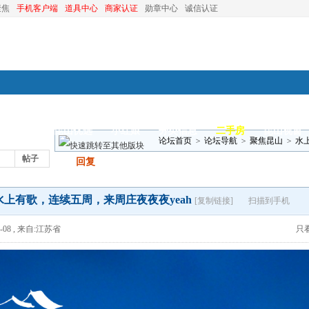
聚焦
手机客户端
道具中心
商家认证
勋章中心
诚信认证
装修
昆山优选
小红娘
分类信息
二手房
昆山视窗
论坛首页
>
论坛导航
>
聚焦昆山
>
水
帖子
发帖
回复
水上有歌，连续五周，来周庄夜夜夜yeah
[复制链接]
扫描到手机
-08
,
来自:江苏省
只