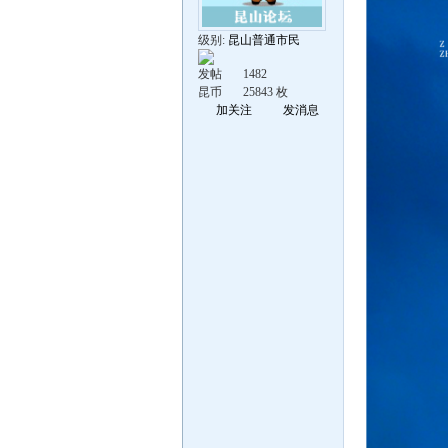
级别:
昆山普通市民
发帖
1482
昆币
25843 枚
加关注
发消息