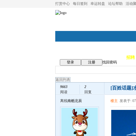
打赏中心
每日签到
幸运转盘
论坛帮助
活动
论坛首页
论坛导航
商家
招聘
登录
注册
找回密码
返回列表
9663
2
[百姓话题]
阅读
回复
离线
南栀北辰
楼主
发表于: 07