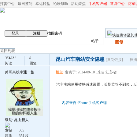
打赏中心
每日签到
幸运转盘
论坛帮助
活动聚焦
手机客户端
道具中心
商家
登录
注册
找回密码
帖子
发帖
回复
返回列表
351821
0
昆山汽车南站安全隐患
[复制链接]
扫描
阅读
回复
帅哥离线
宇通一族
楼主
发表于: 2024-09-10
,
来自:江苏省
汽车南站使用铸铁减速装置，长期监管不到位，反
内容来自 iPhone 手机客户端
级别:
昆山新人
发帖
365
昆币
654 枚