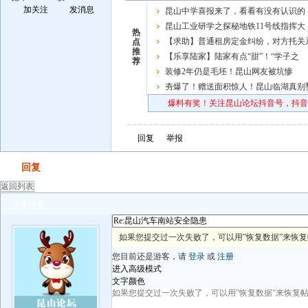
加关注
发消息
昆山中学喜报来了，看看有没有认识的
昆山工业研学之探秘地铁11号线指挥大
热
脑，体验模拟开地铁
【求助】普通租房定金纠纷，对方托关
点
推
向公司施压，咨询合理维权途径
【乐享陆家】陆家有点“甜”！“学子之
荐
夜”必打卡的宝藏摊位来啦
装修2年仍是毛坯！昆山网友被坑惨
夯爆了！赠送面积惊人！昆山临湖真别
炸场
爆料有奖！关注昆山论坛抖音号，抖音搜
回复
举报
发帖
回复
返回列表
快速回复
如果您提交过一次失败了，可以用”恢复数据”来恢
您目前还是游客，请
登录
或
注册
进入高级模式
文字颜色