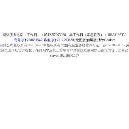
网络服务电话（工作日）：0512-57993030、非工作日（紧急联系）：18888186330
商务QQ:228661547
|
客服QQ:2212793658
|
无图版
|
触屏版
|
清除Cookies
公司版权所有 ©2014-2019 版权所有 增值电信业务经营许可证：苏B2-20200152
苏
未经昆山论坛官方授权，任何APP及第三方平台严禁转载及使用昆山论坛内容，违者必
server:192.168.0.177