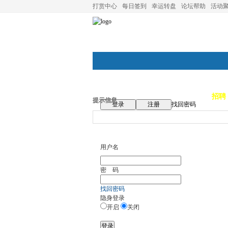
打赏中心
每日签到
幸运转盘
论坛帮助
活动
论坛首页
论坛导航
商家
招聘
提示信息
登录
注册
找回密码
用户名
密 码
找回密码
隐身登录
开启
关闭
登录