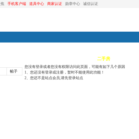
聚焦
手机客户端
道具中心
商家认证
勋章中心
诚信认证
装修
昆山优选
小红娘
分类信息
二手房
昆山视窗
您没有登录或者您没有权限访问此页面，可能有如下几个原因
帖子
1、您还没有登录或注册，暂时不能使用此功能！
2、您还不是站点会员,请先登录站点