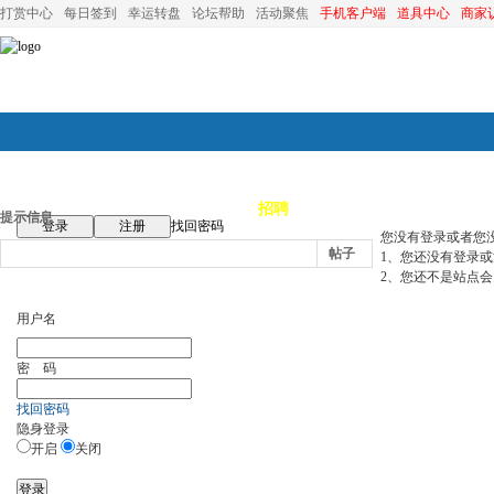
打赏中心
每日签到
幸运转盘
论坛帮助
活动聚焦
手机客户端
道具中心
商家
论坛首页
论坛导航
商家
招聘
装修
昆山优选
小
提示信息
登录
注册
找回密码
您没有登录或者您
帖子
1、您还没有登录
2、您还不是站点会
用户名
密 码
找回密码
隐身登录
开启
关闭
登录