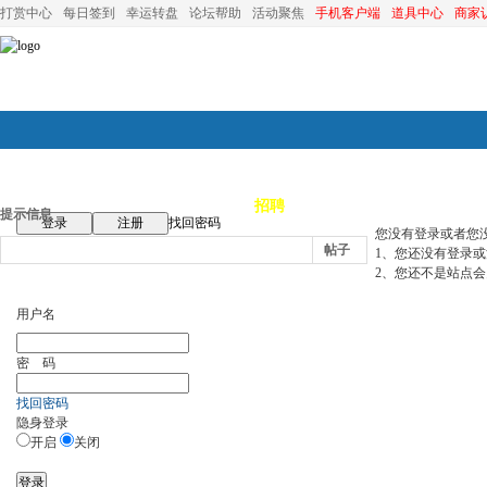
打赏中心
每日签到
幸运转盘
论坛帮助
活动聚焦
手机客户端
道具中心
商家
论坛首页
论坛导航
商家
招聘
装修
昆山优选
小
提示信息
登录
注册
找回密码
您没有登录或者您
帖子
1、您还没有登录
2、您还不是站点会
用户名
密 码
找回密码
隐身登录
开启
关闭
登录