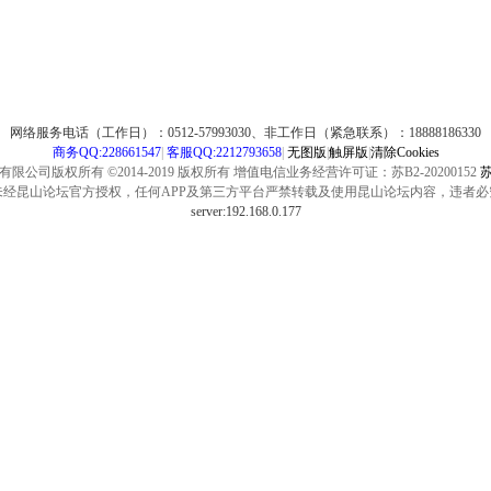
网络服务电话（工作日）：0512-57993030、非工作日（紧急联系）：18888186330
商务QQ:228661547
|
客服QQ:2212793658
|
无图版
|
触屏版
|
清除Cookies
公司版权所有 ©2014-2019 版权所有 增值电信业务经营许可证：苏B2-20200152
苏
未经昆山论坛官方授权，任何APP及第三方平台严禁转载及使用昆山论坛内容，违者必
server:192.168.0.177