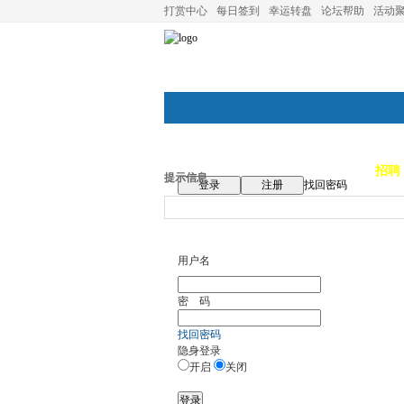
打赏中心
每日签到
幸运转盘
论坛帮助
活动
论坛首页
论坛导航
商家
招聘
提示信息
登录
注册
找回密码
用户名
密 码
找回密码
隐身登录
开启
关闭
登录