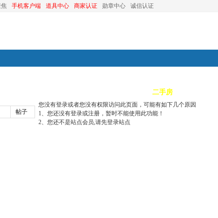
聚焦
手机客户端
道具中心
商家认证
勋章中心
诚信认证
装修
昆山优选
小红娘
分类信息
二手房
昆山视窗
您没有登录或者您没有权限访问此页面，可能有如下几个原因
帖子
1、您还没有登录或注册，暂时不能使用此功能！
2、您还不是站点会员,请先登录站点