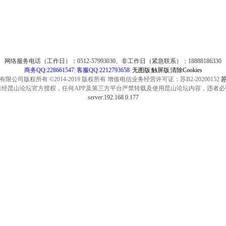
网络服务电话（工作日）：0512-57993030、非工作日（紧急联系）：18888186330
商务QQ:228661547
|
客服QQ:2212793658
|
无图版
|
触屏版
|
清除Cookies
公司版权所有 ©2014-2019 版权所有 增值电信业务经营许可证：苏B2-20200152
苏
未经昆山论坛官方授权，任何APP及第三方平台严禁转载及使用昆山论坛内容，违者必
server:192.168.0.177