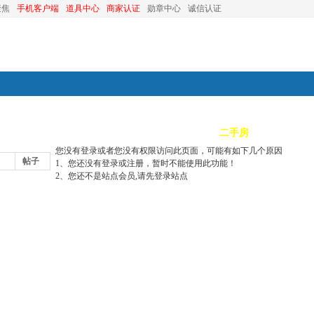
聚焦
手机客户端
道具中心
商家认证
勋章中心
诚信认证
装修
昆山优选
小红娘
分类信息
二手房
昆山视窗
您没有登录或者您没有权限访问此页面，可能有如下几个原因
帖子
1、您还没有登录或注册，暂时不能使用此功能！
2、您还不是站点会员,请先登录站点