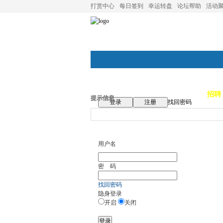
打赏中心
每日签到
幸运转盘
论坛帮助
活动
论坛首页
论坛导航
商家
招聘
提示信息
登录
注册
找回密码
用户名
密 码
找回密码
隐身登录
开启
关闭
登录