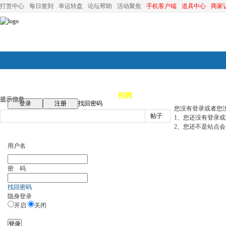
打赏中心
每日签到
幸运转盘
论坛帮助
活动聚焦
手机客户端
道具中心
商家
论坛首页
论坛导航
商家
招聘
装修
昆山优选
小
提示信息
登录
注册
找回密码
您没有登录或者您
帖子
1、您还没有登录
2、您还不是站点会
用户名
密 码
找回密码
隐身登录
开启
关闭
登录