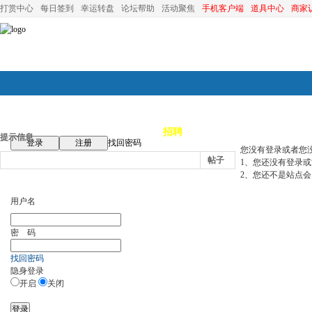
打赏中心
每日签到
幸运转盘
论坛帮助
活动聚焦
手机客户端
道具中心
商家
论坛首页
论坛导航
商家
招聘
装修
昆山优选
小
提示信息
登录
注册
找回密码
您没有登录或者您
帖子
1、您还没有登录
2、您还不是站点会
用户名
密 码
找回密码
隐身登录
开启
关闭
登录