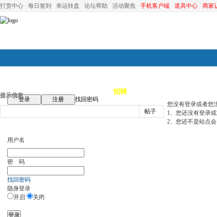
打赏中心
每日签到
幸运转盘
论坛帮助
活动聚焦
手机客户端
道具中心
商家
论坛首页
论坛导航
商家
招聘
装修
昆山优选
小
提示信息
登录
注册
找回密码
您没有登录或者您
帖子
1、您还没有登录
2、您还不是站点会
用户名
密 码
找回密码
隐身登录
开启
关闭
登录