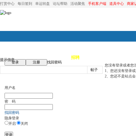
打赏中心
每日签到
幸运转盘
论坛帮助
活动聚焦
手机客户端
道具中心
商家
论坛首页
论坛导航
商家
招聘
装修
昆山优选
小
提示信息
登录
注册
找回密码
您没有登录或者您
帖子
1、您还没有登录
2、您还不是站点会
用户名
密 码
找回密码
隐身登录
开启
关闭
登录