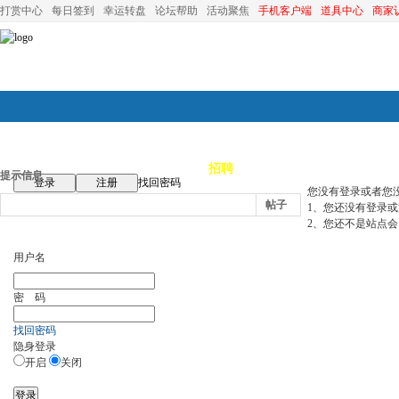
打赏中心
每日签到
幸运转盘
论坛帮助
活动聚焦
手机客户端
道具中心
商家
论坛首页
论坛导航
商家
招聘
装修
昆山优选
小
提示信息
登录
注册
找回密码
您没有登录或者您
帖子
1、您还没有登录
2、您还不是站点会
用户名
密 码
找回密码
隐身登录
开启
关闭
登录