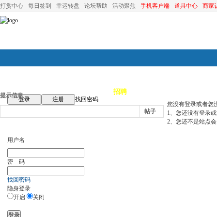
打赏中心
每日签到
幸运转盘
论坛帮助
活动聚焦
手机客户端
道具中心
商家
论坛首页
论坛导航
商家
招聘
装修
昆山优选
小
提示信息
登录
注册
找回密码
您没有登录或者您
帖子
1、您还没有登录
2、您还不是站点会
用户名
密 码
找回密码
隐身登录
开启
关闭
登录