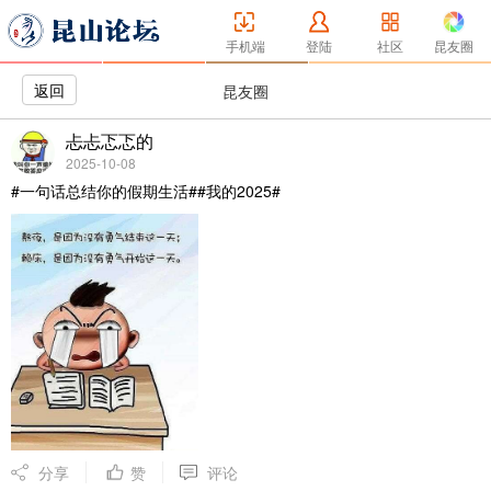
手机端
登陆
社区
昆友圈
返回
昆友圈
忐忐忑忑的
2025-10-08
#一句话总结你的假期生活##我的2025#
分享
赞
评论