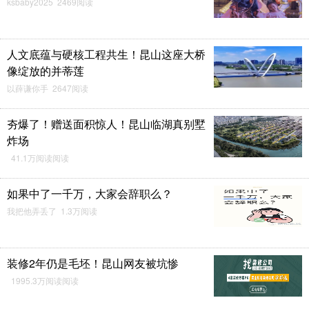
ksbaby2025 2469阅读
人文底蕴与硬核工程共生！昆山这座大桥
像绽放的并蒂莲
以薛谦你手 2647阅读
夯爆了！赠送面积惊人！昆山临湖真别墅
炸场
41.1万阅读阅读
如果中了一千万，大家会辞职么？
我把他弄丢了 1.3万阅读
装修2年仍是毛坯！昆山网友被坑惨
1995.3万阅读阅读