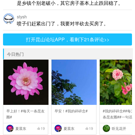
是乡镇个别老破小，其它房子基本上止跌回稳了。
stysh
喷子们赶紧出门了，我要对半砍去买房了。
打开昆山论坛APP，看剩下21条评论>>
今日热门
早上好！#每天一条昆友
早安！#我的碎碎念#
#我的碎碎念##每天
圈#
条昆友圈##一句话
..
夏晨东
19
夏晨东
19
听见花开