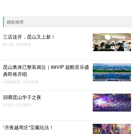
精彩推荐
三店连开，昆山又上新！
断心锁 4705阅读
昆山奥体已整装就位｜88VIP 超酷音乐盛
典即将开唱
小猫星期五 5321阅读
回嚼昆山学子之夜
JC520 6737阅读
“月夜越周庄”宝藏玩法！