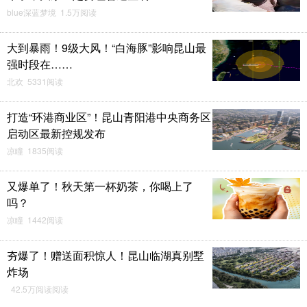
blue深蓝梦境 1.5万阅读
大到暴雨！9级大风！“白海豚”影响昆山最
强时段在……
北欢 5331阅读
打造“环港商业区”！昆山青阳港中央商务区
启动区最新控规发布
凉瞳 1835阅读
又爆单了！秋天第一杯奶茶，你喝上了
吗？
凉瞳 1442阅读
夯爆了！赠送面积惊人！昆山临湖真别墅
炸场
42.5万阅读阅读