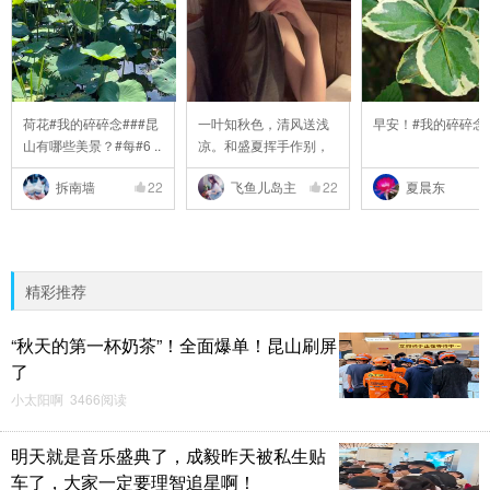
荷花#我的碎碎念###昆
一叶知秋色，清风送浅
早安！#我的碎碎念
山有哪些美景？#每#6 ..
凉。和盛夏挥手作别，
..
拆南墙
22
飞鱼儿岛主
22
夏晨东
精彩推荐
“秋天的第一杯奶茶”！全面爆单！昆山刷屏
了
小太阳啊 3466阅读
明天就是音乐盛典了，成毅昨天被私生贴
车了，大家一定要理智追星啊！