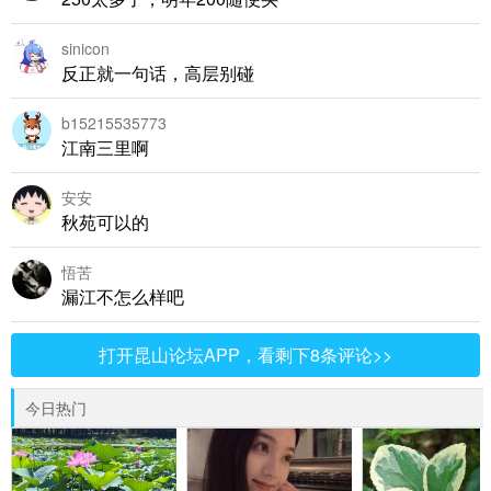
sinicon
反正就一句话，高层别碰
b15215535773
江南三里啊
安安
秋苑可以的
悟苦
漏江不怎么样吧
打开昆山论坛APP，看剩下8条评论>>
今日热门