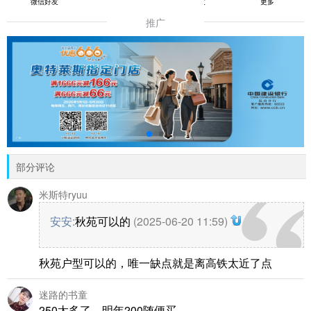
微信好友
朋友圈
QQ好友
更多
推广
部分评论
米斯特ryuu
安安
:
秋苑可以的
(2025-06-20 11:59)
秋苑户型可以的，唯一缺点就是离高铁太近了点
迷路的书童
250太多了，明年200随便买