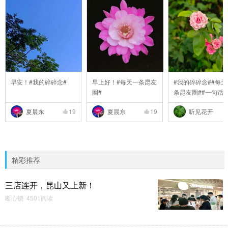
早安！#我的碎碎念#
早上好！#每天一条昆友
#我的碎碎念##每天
圈#
条昆友圈##一句话
..
夏晨东
19
夏晨东
19
听见花开
精彩推荐
三店连开，昆山又上新！
断心锁 4501阅读