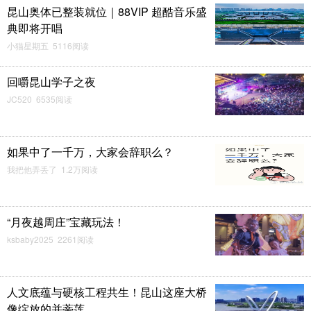
昆山奥体已整装就位｜88VIP 超酷音乐盛
典即将开唱
小猫星期五 5116阅读
回嚼昆山学子之夜
JC520 6535阅读
如果中了一千万，大家会辞职么？
我把他弄丢了 1.2万阅读
“月夜越周庄”宝藏玩法！
ksbaby2025 2261阅读
人文底蕴与硬核工程共生！昆山这座大桥
像绽放的并蒂莲