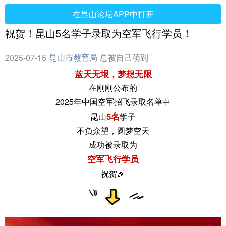
在昆山论坛APP中打开
祝贺！昆山5名学子录取为空军飞行学员！
2025-07-15
昆山市教育局
总被自己萌到
蓝天无垠，梦想无限
在刚刚公布的
2025年中国空军招飞录取名单中
5名
昆山
学子
不负众望，圆梦空天
成功被录取为
空军飞行学员
祝贺🎉