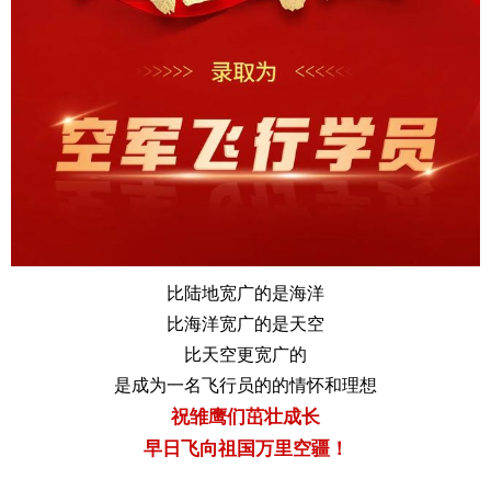
比陆地宽广的是海洋
比海洋宽广的是天空
比天空更宽广的
是成为一名飞行员的的情怀和理想
祝雏鹰们茁壮成长
早日飞向祖国万里空疆！