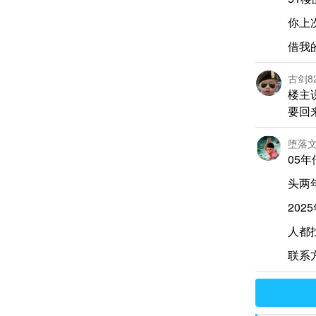
你上
借我
古剑8
楼主
要回
堕落
05年
头两
202
人都
联系