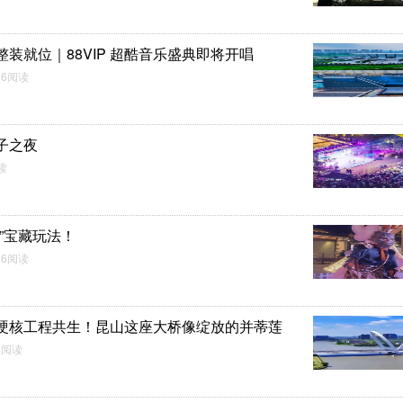
装就位｜88VIP 超酷音乐盛典即将开唱
66阅读
子之夜
阅读
”宝藏玩法！
826阅读
硬核工程共生！昆山这座大桥像绽放的并蒂莲
4阅读