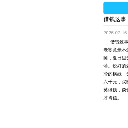
借钱这事
2025-07-16
借钱这事，
老婆竟毫不
睡，夏日里
薄。说好的
冷的横线，
六千元，买
莫谈钱，谈
才肯信。