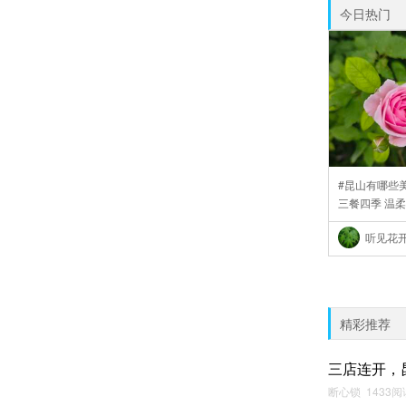
今日热门
#昆山有哪些美
三餐四季 温柔
..
听见花
精彩推荐
三店连开，
断心锁 1433阅