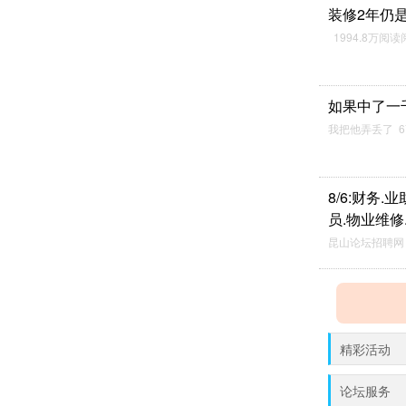
装修2年仍
1994.8万阅读
如果中了一
我把他弄丢了 6
8/6:财务.
员.物业维修
昆山论坛招聘网
精彩活动
论坛服务