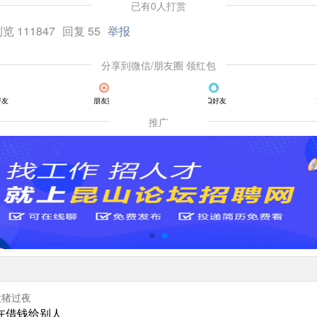
已有0人打赏
览 111847
回复 55
举报
分享到微信/朋友圈 领红包
好友
朋友圈
QQ好友
推广
欧猪过夜
在借钱给别人