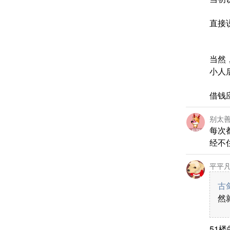
直接
当然
小人
借钱
别太
每次
经不
平平凡
古剑
然
51