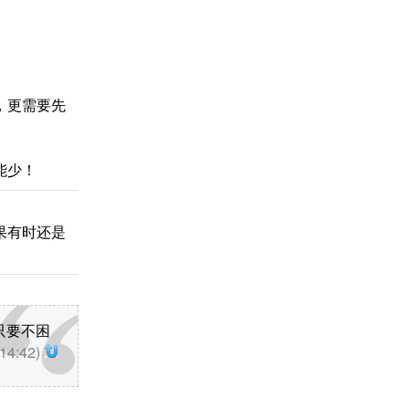
，更需要先
能少！
果有时还是
只要不困
 14:42)