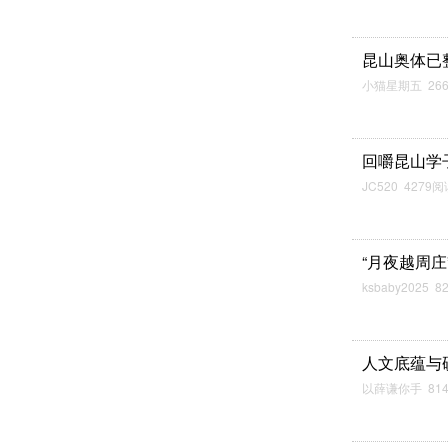
昆山奥体已整
小猫星期五 26
回嚼昆山学
JC520 4279
“月夜越周庄
ksbaby2025 
人文底蕴与
以薛谦你手 81