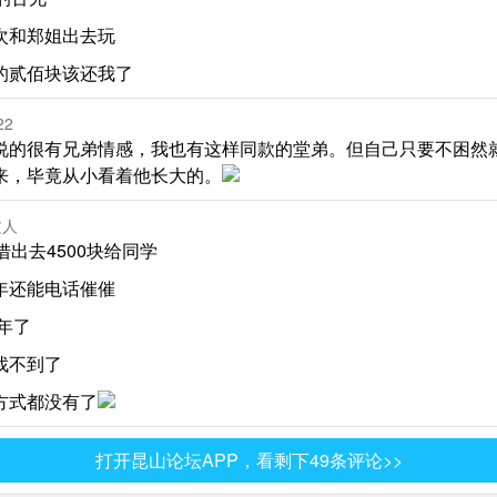
次和郑姐出去玩
的贰佰块该还我了
22
说的很有兄弟情感，我也有这样同款的堂弟。但自己只要不困然
来，毕竟从小看着他长大的。
文人
借出去4500块给同学
年还能电话催催
5年了
找不到了
方式都没有了
打开昆山论坛APP，看剩下49条评论>>