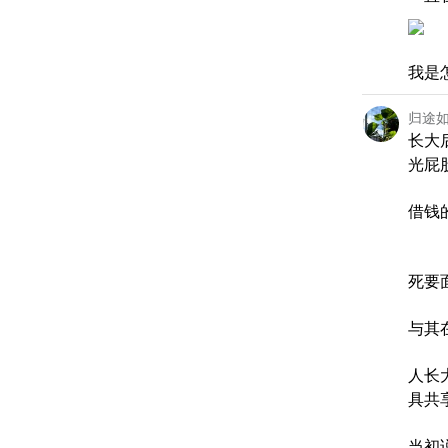
我是
归途
长大
光屁
借钱
死要
与其
人长
具共
当初