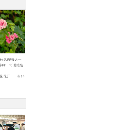
碎念##每天一
#我的碎碎念##每天一
安#三餐四季 温柔有趣#
圈##一句话总结
条昆友圈##昆山有哪些
#昆山有哪些美景？# ..
..
见花开
14
听见花开
14
鱼走海哭
13