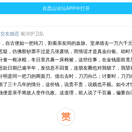
在昆山论坛APP中打开
交友婚恋
银河护卫队
自古便如一把钝刀，割着亲友间的血脉。堂弟借去一万六千元
迟疑，仿佛那钞票不过是几张废纸，而情谊才是真金白银。幼时
分食一根冰棍，冬日里共裹一床棉被，这些往事，在金钱面前竟
还款日期已逾半年，发信息不回复，连朋友圈也对我锁了，我望
分明是同一把刀的两面刃。借出去时，刀刃向己；讨要时，刀刃
断了三十几年的情分，这价钱，说贵不贵，说贱也不贱。如今才
钱便是亲手将故人变作仇敌。这道理，前人说了千百遍，偏要自