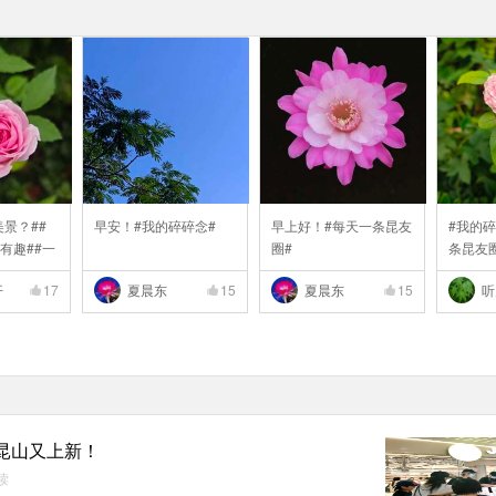
景？##
早安！#我的碎碎念#
早上好！#每天一条昆友
#我的碎
有趣##一
圈#
条昆友
..
开
17
夏晨东
15
夏晨东
15
听
昆山又上新！
读