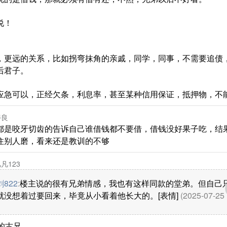
说！
，更远的关系，比如拐弯抹角的亲戚，同学，同事，不需要追债
后君子。
应急可以，正经欠条，利息率，甚至某种信用保证，抵押物，不
善良
都是咬牙切齿的告诉自己谁借钱都不要借，借钱没好果子吃，结
住别人磨，看来还是教训的不够
凡123
822
:
楼主说的很有兄弟情感，我也有这样同款的堂弟。但自己
就没想着过要回来，毕竟从小看着他长大的。[表情]
(2025-07-25
楼的古兄