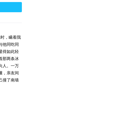
时，瞒着我
与他同吃同
显得如此轻
着那两条冰
向人。一万
懂，亲友间
己撞了南墙