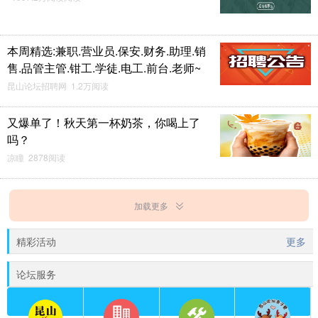
本周精选:兼职.营业员.保安.财务.助理.销
售.品管主管.钳工.学徒.电工.前台.老师~
昆山论坛招聘网 1.2万阅读
又爆单了！秋天第一杯奶茶，你喝上了
吗？
凉瞳 2878阅读
加载更多
精彩活动
更多
论坛服务