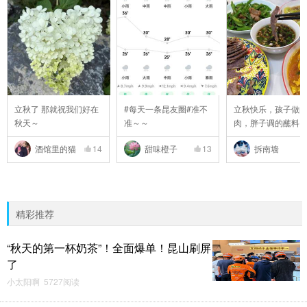
立秋了 那就祝我们好在
#每天一条昆友圈#准不
立秋快乐，孩子做
秋天～
准～～
肉，胖子调的蘸料
..
酒馆里的猫
14
甜味橙子
13
拆南墙
精彩推荐
“秋天的第一杯奶茶”！全面爆单！昆山刷屏
了
小太阳啊 5727阅读