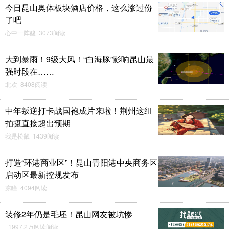
今日昆山奥体板块酒店价格，这么涨过份
了吧
心中一阵酸 3073阅读
大到暴雨！9级大风！“白海豚”影响昆山最
强时段在……
北欢 8408阅读
中年叛逆打卡战国袍成片来啦！荆州这组
拍摄直接超出预期
我是松鼠 1439阅读
打造“环港商业区”！昆山青阳港中央商务区
启动区最新控规发布
凉瞳 4094阅读
装修2年仍是毛坯！昆山网友被坑惨
1997.2万阅读阅读