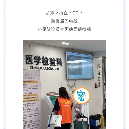
超声？抽血？CT？
跨楼层闪电战
小昆陪诊员带阿姨无缝衔接