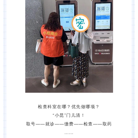
检查科室在哪？优先做哪项？
“小昆”门儿清！
取号——就诊——缴费——检查——取药
……