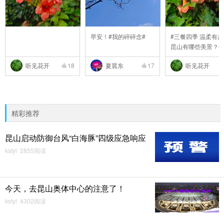
早安！#我的碎碎念#
#三餐四季 温柔有趣
昆山有哪些美景？#
听见花开
18
夏晨东
17
听见花开
精彩推荐
昆山启动防御台风“白海豚”四级应急响应
kstyl 2855阅读
今天，去昆山奥体中心的注意了！
kstyl 4302阅读