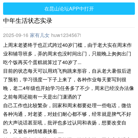
在昆山论坛APP中打开
中年生活状态实录
2025-09-16
家有儿女
huw12345679
上周末老婆终于也正式跨过40岁门槛，由于老大实在周末作
业和辅导班多，弄的周末也没时间出门，只能晚上匆匆出门
吃个饭再买个蛋糕就算过了40岁了...
目前的状态每天可以用鸡飞狗跳来形容，自从老大暑假后进
了预初，学习强度一下子上来了，各种作业每天要写到很
晚，老二4年级也开始学习任务多了不少，周末已经没办法像
之前每周还能有一天是出门潇洒的了
自己工作也比较繁杂，回家和周末都要处理一些电话，微信
各种沟通，对老婆，对娃们耐心都不够，经常就是脾气不好
的大声说话甚至吼，批评也多过认同和表扬，想要改变自
己，又被各种情绪裹挟着.....